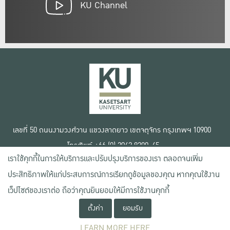
KU Channel
เลขที่ 50 ถนนงามวงศ์วาน แขวงลาดยาว เขตจตุจักร กรุงเทพฯ 10900
โทรศัพท์ +66 (0) 2942 8200-45
เราใช้คุกกี้ในการให้บริการและปรับปรุงบริการของเรา ตลอดจนเพิ่ม
เงื่อนไขการใช้งานเว็บไซต์
ประสิทธิภาพให้แก่ประสบการณ์การเรียกดูข้อมูลของคุณ หากคุณใช้งาน
ข้อตกลงด้านสิทธิ์ใช้งาน
นโยบายความเป็นส่วนตัว
เว็ปไซต์ของเราต่อ ถือว่าคุณยินยอมให้มีการใช้งานคุกกี้
สงวนลิขสิทธิ์ © 2020 มหาวิทยาลัยเกษตรศาสตร์
ตั้งค่า
ยอมรับ
LEARN MORE HERE