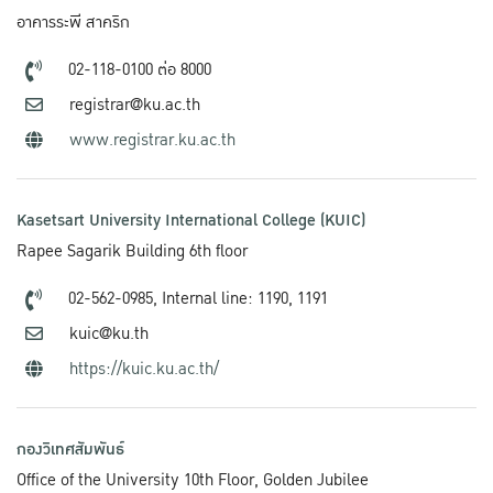
อาคารระพี สาคริก
02-118-0100 ต่อ 8000
registrar@ku.ac.th
www.registrar.ku.ac.th
Kasetsart University International College (KUIC)
Rapee Sagarik Building 6th floor
02-562-0985,
Internal line: 1190, 1191
kuic@ku.th
https://kuic.ku.ac.th/
กองวิเทศสัมพันธ์
Office of the University 10th Floor, Golden Jubilee