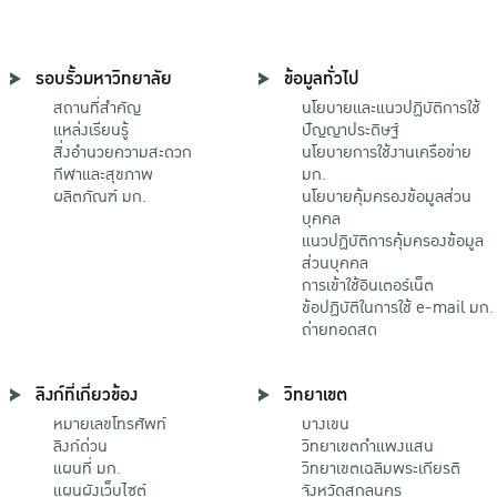
รอบรั้วมหาวิทยาลัย
ข้อมูลทั่วไป
สถานที่สำคัญ
นโยบายและแนวปฏิบัติการใช้
แหล่งเรียนรู้
ปัญญาประดิษฐ์
สิ่งอำนวยความสะดวก
นโยบายการใช้งานเครือข่าย
กีฬาและสุขภาพ
มก.
ผลิตภัณฑ์ มก.
นโยบายคุ้มครองข้อมูลส่วน
บุคคล
แนวปฏิบัติการคุ้มครองข้อมูล
ส่วนบุคคล
การเข้าใช้อินเตอร์เน็ต
ข้อปฏิบัติในการใช้ e-mail มก.
ถ่ายทอดสด
ลิงก์ที่เกี่ยวข้อง
วิทยาเขต
หมายเลขโทรศัพท์
บางเขน
ลิงก์ด่วน
วิทยาเขตกําแพงแสน
แผนที่ มก.
วิทยาเขตเฉลิมพระเกียรติ
แผนผังเว็บไซต์
จังหวัดสกลนคร