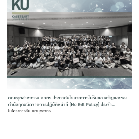
คณะอุตสาหกรรมเกษตร ประกาศนโยบายการไม่รับของขวัญและของ
กำนัลทุกชนิดจากการปฏิบัติหน้าที่ (No Gift Policy) ประจำ
ปีงบประมาณ พ.ศ.2569
ในโครงการสัมมนาบุคลากร