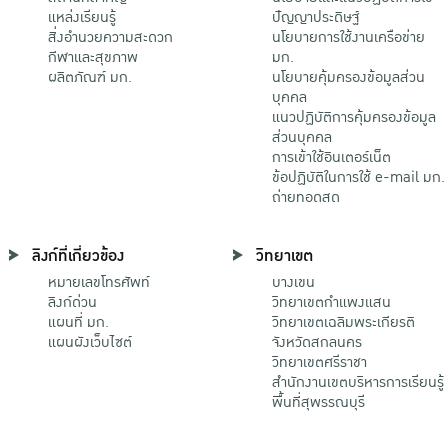
แหล่งเรียนรู้
ปัญญาประดิษฐ์
สิ่งอำนวยความสะดวก
นโยบายการใช้งานเครือข่าย
กีฬาและสุขภาพ
มก.
ผลิตภัณฑ์ มก.
นโยบายคุ้มครองข้อมูลส่วน
บุคคล
แนวปฏิบัติการคุ้มครองข้อมูล
ส่วนบุคคล
การเข้าใช้อินเตอร์เน็ต
ข้อปฏิบัติในการใช้ e-mail มก.
ถ่ายทอดสด
ลิงก์ที่เกี่ยวข้อง
วิทยาเขต
หมายเลขโทรศัพท์
บางเขน
ลิงก์ด่วน
วิทยาเขตกําแพงแสน
แผนที่ มก.
วิทยาเขตเฉลิมพระเกียรติ
แผนผังเว็บไซต์
จังหวัดสกลนคร
วิทยาเขตศรีราชา
สำนักงานเขตบริหารการเรียนรู้
พื้นที่สุพรรณบุรี