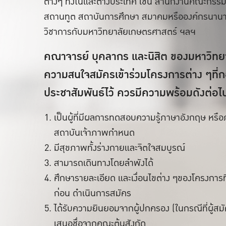
ต่างๆ ทั้งในและต่างประเทศ เช่น สำนักงานคณะกรร
สถานทูต สถาบันการศึกษา สมาคมหรือองค์กรนานาชา
วิชาการกับมหาวิทยาลัยเกษตรศาสตร์ ฯลฯ
คณาจารย์ บุคลากร และนิสิต ของมหาวิทยา
ความสนใจสมัครเข้าร่วมโครงการต่าง ๆที่กอ
ประชาสัมพันธ์ไว้ ควรมีความพร้อมดังต่อไปน
เป็นผู้ที่มีผลการทดสอบความรู้ภาษาอังกฤษ หรือภ
สถาบันเจ้าภาพกำหนด
มีสุขภาพทั้งร่างกายและจิตใจสมบูรณ์
สามารถเดินทางโดยลำพังได้
ศึกษารายละเอียด และเงื่อนไขต่าง ๆของโครงการท
ก่อน ดำเนินการสมัคร
ได้รับความยินยอมจากผู้ปกครอง (ในกรณีที่ผู้สมั
เสนอชื่อจากคณะต้นสังกัด