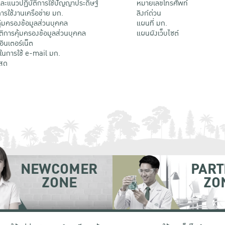
ะแนวปฏิบัติการใช้ปัญญาประดิษฐ์
หมายเลขโทรศัพท์
รใช้งานเครือข่าย มก.
ลิงก์ด่วน
้มครองข้อมูลส่วนบุคคล
แผนที่ มก.
ติการคุ้มครองข้อมูลส่วนบุคคล
แผนผังเว็บไซต์
้อินเตอร์เน็ต
ติในการใช้ e-mail มก.
สด
NEWCOMER
PART
ZONE
ZO
 เขตจตุจักร กรุงเทพฯ 10900
โทรศัพท์ +66 (0) 2942 8200-45