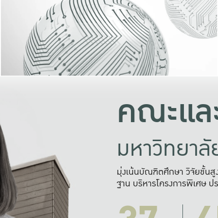
และความสุข
มองปัญหา
แก้ไขจากปั
และสร้างเครื
คณะและ
มหาวิทยาล
มุ่งเน้นบัณฑิตศึกษา วิจัยขั้น
ฐาน บริหารโครงการพิเศษ ปร