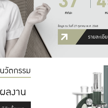
37
4
คณะ
ห
ข้อมูล ณ วันที่ 27 ตุลาคม พ.ศ. 2568
รายละเอีย
ะนวัตกรรม
ผลงาน