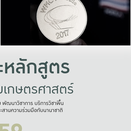
อย่างยั่งยืน
และผลักดันในการใช้ระบบส
ในภาพกว้าง
เพื่อการทำงานแบบ
ญหาจุดเล็กๆ
อข่ายขยายผล
สะดวก รวดเร
และนำไป
บริการด้าน AI อย
หลักสูตร
ัยเกษตรศาสตร์
สูง พัฒนาวิชาการ บริการวิชาพื้น
ะสานความร่วมมือกับนานาชาติ