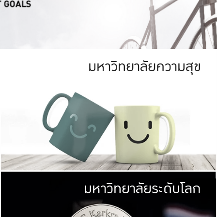
มหาวิทยาลัยความสุข
ย
สีเขียว
มหาวิทยาลัย
ก
สดใส หนาแน่น
ไม่ได้มีเป้าหมา
AN FOREST)
มหาวิทยาลัยชั้นนำทางด้านการว
ICULTURE)
แต่ KU มุ่งเน
าณ 1,400 ไร่
เพื่อสร้างคว
<< คลิก >>
ให้กับประชาชนใ
มหาวิทยาลัยระดับโลก
่อสังคม
มหาวิทยาลั
ามกินดีอยู่ดี
พร้อมที่จ