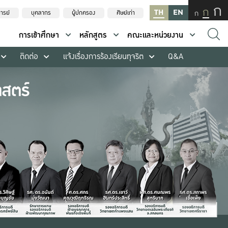
ก
ก
TH
EN
ก
ารย์
บุคลากร
ผู้ปกครอง
ศิษย์เก่า
การเข้าศึกษา
หลักสูตร
คณะและหน่วยงาน
ติดต่อ
แจ้งเรื่องการร้องเรียนทุจริต
Q&A