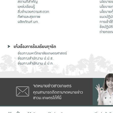
สถานที่สำคัญ
นโยบายแล
แหล่งเรียนรู้
นโยบายกา
สิ่งอำนวยความสะดวก
นโยบายคุ
กีฬาและสุขภาพ
แนวปฏิบั
ผลิตภัณฑ์ มก.
การเข้าใช
ข้อปฏิบั
ถ่ายทอด
แจ้งเรื่องการร้องเรียนทุจริต
ช่องทางมหาวิทยาลัยเกษตรศาสตร์
ช่องทางสำนักงาน ป.ป.ช.
ช่องทางสำนักงาน ป.ป.ท.
จดหมายข่าวชาวเกษตร
คุณสามารถติดตามจดหมายข่าว
ชาวม.เกษตรได้ที่นี่
เลขที่ 50 ถนนงามวงศ์วาน แขวงลาดยาว