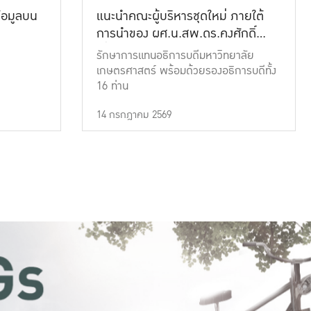
้อมูลบน
แนะนำคณะผู้บริหารชุดใหม่ ภายใต้
การนำของ ผศ.น.สพ.ดร.คงศักดิ์
เที่ยงธรรม
รักษาการแทนอธิการบดีมหาวิทยาลัย
เกษตรศาสตร์ พร้อมด้วยรองอธิการบดีทั้ง
16 ท่าน
14 กรกฎาคม 2569