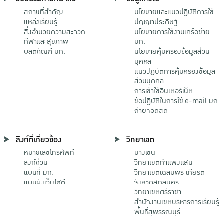
สถานที่สำคัญ
นโยบายและแนวปฏิบัติการใช้
แหล่งเรียนรู้
ปัญญาประดิษฐ์
สิ่งอำนวยความสะดวก
นโยบายการใช้งานเครือข่าย
กีฬาและสุขภาพ
มก.
ผลิตภัณฑ์ มก.
นโยบายคุ้มครองข้อมูลส่วน
บุคคล
แนวปฏิบัติการคุ้มครองข้อมูล
ส่วนบุคคล
การเข้าใช้อินเตอร์เน็ต
ข้อปฏิบัติในการใช้ e-mail มก.
ถ่ายทอดสด
ลิงก์ที่เกี่ยวข้อง
วิทยาเขต
หมายเลขโทรศัพท์
บางเขน
ลิงก์ด่วน
วิทยาเขตกําแพงแสน
แผนที่ มก.
วิทยาเขตเฉลิมพระเกียรติ
แผนผังเว็บไซต์
จังหวัดสกลนคร
วิทยาเขตศรีราชา
สำนักงานเขตบริหารการเรียนรู้
พื้นที่สุพรรณบุรี