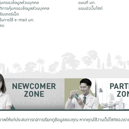
้มครองข้อมูลส่วนบุคคล
แผนที่ มก.
ติการคุ้มครองข้อมูลส่วนบุคคล
แผนผังเว็บไซต์
้อินเตอร์เน็ต
ติในการใช้ e-mail มก.
สด
NEWCOMER
PART
ZONE
ZO
 เขตจตุจักร กรุงเทพฯ 10900
โทรศัพท์ +66 (0) 2942 8200-45
ิภาพให้แก่ประสบการณ์การเรียกดูข้อมูลของคุณ หากคุณใช้งานเว็ปไซต์ของเราต