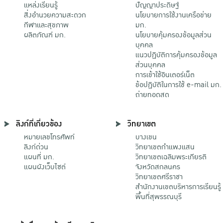
แหล่งเรียนรู้
ปัญญาประดิษฐ์
สิ่งอำนวยความสะดวก
นโยบายการใช้งานเครือข่าย
กีฬาและสุขภาพ
มก.
ผลิตภัณฑ์ มก.
นโยบายคุ้มครองข้อมูลส่วน
บุคคล
แนวปฏิบัติการคุ้มครองข้อมูล
ส่วนบุคคล
การเข้าใช้อินเตอร์เน็ต
ข้อปฏิบัติในการใช้ e-mail มก.
ถ่ายทอดสด
ลิงก์ที่เกี่ยวข้อง
วิทยาเขต
หมายเลขโทรศัพท์
บางเขน
ลิงก์ด่วน
วิทยาเขตกําแพงแสน
แผนที่ มก.
วิทยาเขตเฉลิมพระเกียรติ
แผนผังเว็บไซต์
จังหวัดสกลนคร
วิทยาเขตศรีราชา
สำนักงานเขตบริหารการเรียนรู้
พื้นที่สุพรรณบุรี