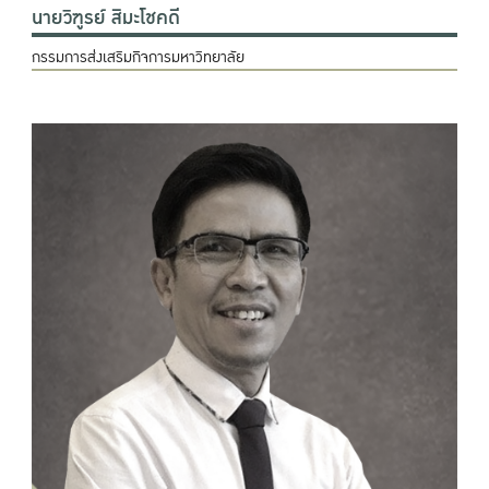
นายวิฑูรย์ สิมะโชคดี
กรรมการส่งเสริมกิจการมหาวิทยาลัย