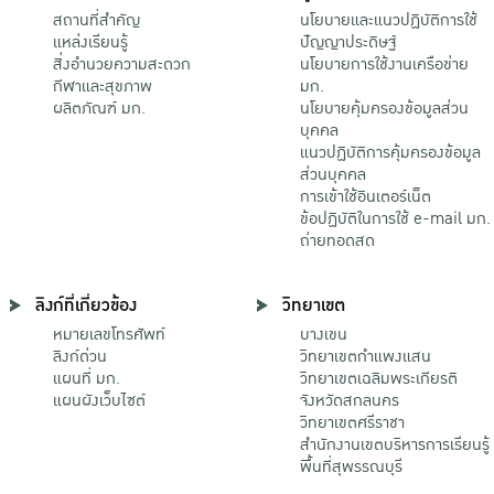
สถานที่สำคัญ
นโยบายและแนวปฏิบัติการใช้
แหล่งเรียนรู้
ปัญญาประดิษฐ์
สิ่งอำนวยความสะดวก
นโยบายการใช้งานเครือข่าย
กีฬาและสุขภาพ
มก.
ผลิตภัณฑ์ มก.
นโยบายคุ้มครองข้อมูลส่วน
บุคคล
แนวปฏิบัติการคุ้มครองข้อมูล
ส่วนบุคคล
การเข้าใช้อินเตอร์เน็ต
ข้อปฏิบัติในการใช้ e-mail มก.
ถ่ายทอดสด
ลิงก์ที่เกี่ยวข้อง
วิทยาเขต
หมายเลขโทรศัพท์
บางเขน
ลิงก์ด่วน
วิทยาเขตกําแพงแสน
แผนที่ มก.
วิทยาเขตเฉลิมพระเกียรติ
แผนผังเว็บไซต์
จังหวัดสกลนคร
วิทยาเขตศรีราชา
สำนักงานเขตบริหารการเรียนรู้
พื้นที่สุพรรณบุรี