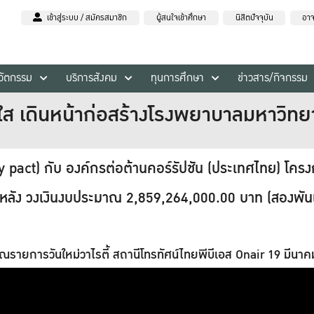
เข้าสู่ระบบ / สมัครสมาชิก
ผู้สนใจเข้าศึกษา
นิสิตปัจจุบัน
อาจ
นวัตกรรม
บริการสังคม
ทุนการศึกษา
ข่าวสาร/กิจกรรม
งใส เดินหน้าก่อสร้างโรงพยาบาลมหาวิท
t) กับ องค์กรต่อต้านคอร์รัปชัน (ประเทศไทย) โครง
 หลัง วงเงินงบประมาณ 2,859,264,000.00 บาท (สองพันแป
รายการวันใหม่วาไรตี้ สถานีโทรทัศน์ไทยพีบีเอส Onair 19 มีนา