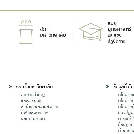
แผน
สภา
ยุทธศาสตร์
มหาวิทยาลัย
และแผน
ปฏิบัติการ
รอบรั้วมหาวิทยาลัย
ข้อมูลทั่วไป
สถานที่สำคัญ
นโยบายแล
แหล่งเรียนรู้
นโยบายกา
สิ่งอำนวยความสะดวก
นโยบายคุ
กีฬาและสุขภาพ
แนวปฏิบั
ผลิตภัณฑ์ มก.
การเข้าใช
ข้อปฏิบั
ถ่ายทอด