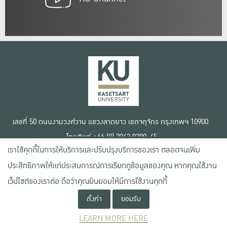
เลขที่ 50 ถนนงามวงศ์วาน แขวงลาดยาว เขตจตุจักร กรุงเทพฯ 10900
โทรศัพท์ +66 (0) 2942 8200-45
เราใช้คุกกี้ในการให้บริการและปรับปรุงบริการของเรา ตลอดจนเพิ่ม
เงื่อนไขการใช้งานเว็บไซต์
ประสิทธิภาพให้แก่ประสบการณ์การเรียกดูข้อมูลของคุณ หากคุณใช้งาน
ข้อตกลงด้านสิทธิ์ใช้งาน
นโยบายความเป็นส่วนตัว
เว็ปไซต์ของเราต่อ ถือว่าคุณยินยอมให้มีการใช้งานคุกกี้
สงวนลิขสิทธิ์ © 2020 มหาวิทยาลัยเกษตรศาสตร์
ตั้งค่า
ยอมรับ
LEARN MORE HERE