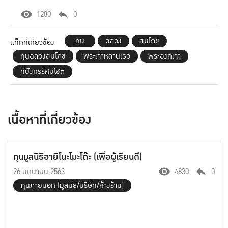
1280
0
ทุน
ฉลอง
สมโภช
แท็กที่เกี่ยวข้อง
ทุนฉลองสมโภช
พระเจ้าหลานเธอ
พระองค์เจ้า
ทีปังกรรัศมีโชติ
เนื้อหาที่เกี่ยวข้อง
ทุนมูลนิธิอายิโนะโมะโต๊ะ (เพื่อผู้เรียนดี)
26 มิถุนายน 2563
4830
0
ทุนภายนอก (มูลนิธิ/บริษัท/ห้างร้าน)