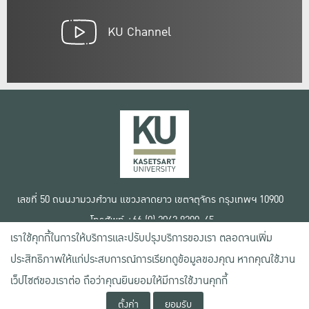
KU Channel
เลขที่ 50 ถนนงามวงศ์วาน แขวงลาดยาว เขตจตุจักร กรุงเทพฯ 10900
โทรศัพท์ +66 (0) 2942 8200-45
เราใช้คุกกี้ในการให้บริการและปรับปรุงบริการของเรา ตลอดจนเพิ่ม
เงื่อนไขการใช้งานเว็บไซต์
ประสิทธิภาพให้แก่ประสบการณ์การเรียกดูข้อมูลของคุณ หากคุณใช้งาน
ข้อตกลงด้านสิทธิ์ใช้งาน
นโยบายความเป็นส่วนตัว
เว็ปไซต์ของเราต่อ ถือว่าคุณยินยอมให้มีการใช้งานคุกกี้
สงวนลิขสิทธิ์ © 2020 มหาวิทยาลัยเกษตรศาสตร์
ตั้งค่า
ยอมรับ