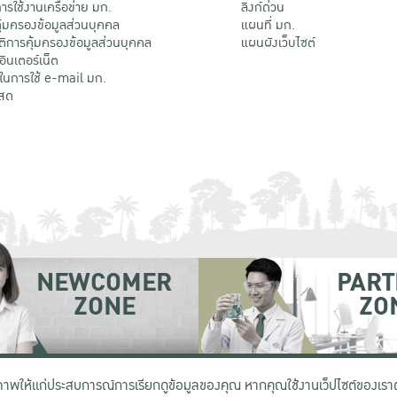
รใช้งานเครือข่าย มก.
ลิงก์ด่วน
้มครองข้อมูลส่วนบุคคล
แผนที่ มก.
ติการคุ้มครองข้อมูลส่วนบุคคล
แผนผังเว็บไซต์
้อินเตอร์เน็ต
ติในการใช้ e-mail มก.
สด
NEWCOMER
PART
ZONE
ZO
 เขตจตุจักร กรุงเทพฯ 10900
โทรศัพท์ +66 (0) 2942 8200-45
ิภาพให้แก่ประสบการณ์การเรียกดูข้อมูลของคุณ หากคุณใช้งานเว็ปไซต์ของเราต