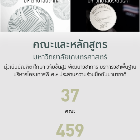
มหาวิทยาลัยดิจิทัล
มหาวิทยาลัยระดับโลก
เปลี่ยนแปลง และ
เพื่อทำงาน
ระบบสารสนเทศที่
คณะและหลักสูตร
มหาวิทยาลัยเกษตรศาสตร์
มุ่งเน้นบัณฑิตศึกษา วิจัยขั้นสูง พัฒนาวิชาการ บริการวิชาพื้นฐาน
บริหารโครงการพิเศษ ประสานความร่วมมือกับนานาชาติ
37
คณะ
459