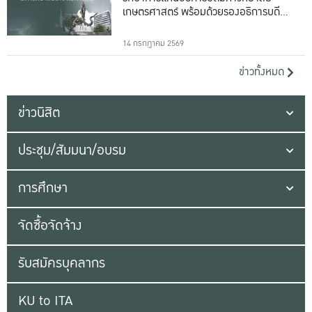
เกษตรศาสตร์ พร้อมด้วยรองอธิการบดีทั้ง
16 ท่าน
14 กรกฎาคม 2569
ข่าวทั้งหมด
ข่าวนิสิต
ประชุม/สัมมนา/อบรม
การศึกษา
จัดซื้อจัดจ้าง
รับสมัครบุคลากร
KU to ITA