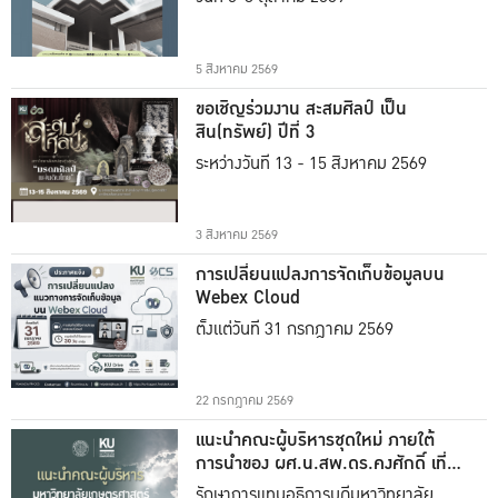
5 สิงหาคม 2569
ขอเชิญร่วมงาน สะสมศิลป์ เป็น
สิน(ทรัพย์) ปีที่ 3
ระหว่างวันที่ 13 - 15 สิงหาคม 2569
3 สิงหาคม 2569
การเปลี่ยนแปลงการจัดเก็บข้อมูลบน
Webex Cloud
ตั้งแต่วันที่ 31 กรกฎาคม 2569
22 กรกฎาคม 2569
แนะนำคณะผู้บริหารชุดใหม่ ภายใต้
การนำของ ผศ.น.สพ.ดร.คงศักดิ์ เที่ยง
ธรรม
รักษาการแทนอธิการบดีมหาวิทยาลัย