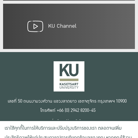
KU Channel
เลขที่ 50 ถนนงามวงศ์วาน แขวงลาดยาว เขตจตุจักร กรุงเทพฯ 10900
โทรศัพท์ +66 (0) 2942 8200-45
เงื่อนไขการใช้งานเว็บไซต์
เราใช้คุกกี้ในการให้บริการและปรับปรุงบริการของเรา ตลอดจนเพิ่ม
ข้อตกลงด้านสิทธิ์ใช้งาน
นโยบายความเป็นส่วนตัว
ประสิทธิภาพให้แก่ประสบการณ์การเรียกดูข้อมูลของคุณ หากคุณใช้งาน