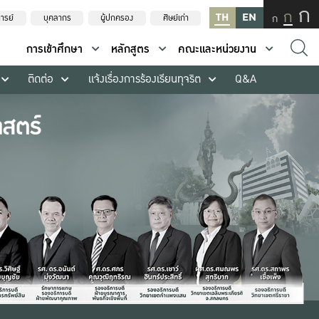
ก
ก
TH
EN
ก
ารย์
บุคลากร
ผู้ปกครอง
ศิษย์เก่า
การเข้าศึกษา
หลักสูตร
คณะและหน่วยงาน
ติดต่อ
แจ้งเรื่องการร้องเรียนทุจริต
Q&A