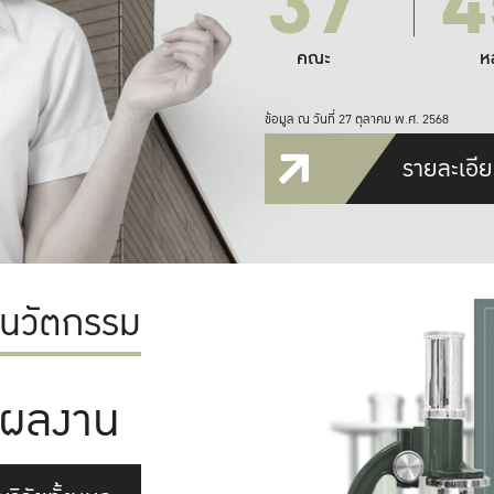
37
4
คณะ
ห
ข้อมูล ณ วันที่ 27 ตุลาคม พ.ศ. 2568
รายละเอีย
ะนวัตกรรม
ผลงาน