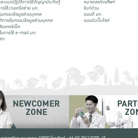
ะแนวปฏิบัติการใช้ปัญญาประดิษฐ์
หมายเลขโทรศัพท์
รใช้งานเครือข่าย มก.
ลิงก์ด่วน
้มครองข้อมูลส่วนบุคคล
แผนที่ มก.
ติการคุ้มครองข้อมูลส่วนบุคคล
แผนผังเว็บไซต์
้อินเตอร์เน็ต
ติในการใช้ e-mail มก.
สด
NEWCOMER
PART
ZONE
ZO
 เขตจตุจักร กรุงเทพฯ 10900
โทรศัพท์ +66 (0) 2942 8200-45