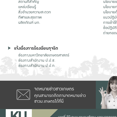
สถานที่สำคัญ
นโยบายแล
แหล่งเรียนรู้
นโยบายกา
สิ่งอำนวยความสะดวก
นโยบายคุ
กีฬาและสุขภาพ
แนวปฏิบั
ผลิตภัณฑ์ มก.
การเข้าใช
ข้อปฏิบั
ถ่ายทอด
แจ้งเรื่องการร้องเรียนทุจริต
ช่องทางมหาวิทยาลัยเกษตรศาสตร์
ช่องทางสำนักงาน ป.ป.ช.
ช่องทางสำนักงาน ป.ป.ท.
จดหมายข่าวชาวเกษตร
คุณสามารถติดตามจดหมายข่าว
ชาวม.เกษตรได้ที่นี่
เลขที่ 50 ถนนงามวงศ์วาน แขวงลาดยาว