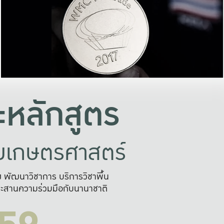
อย่างยั่งยืน
และผลักดันในการใช้ระบบส
ในภาพกว้าง
เพื่อการทำงานแบบ
ญหาจุดเล็กๆ
อข่ายขยายผล
สะดวก รวดเร
และนำไป
บริการด้าน AI อย
หลักสูตร
ัยเกษตรศาสตร์
สูง พัฒนาวิชาการ บริการวิชาพื้น
ะสานความร่วมมือกับนานาชาติ