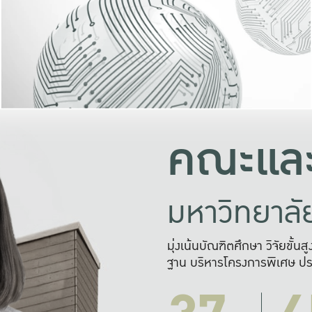
และความสุข
มองปัญหา
แก้ไขจากปั
และสร้างเครื
คณะและ
มหาวิทยาล
มุ่งเน้นบัณฑิตศึกษา วิจัยขั้น
ฐาน บริหารโครงการพิเศษ ปร