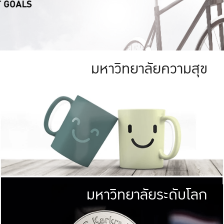
มหาวิทยาลัยความสุข
ย
สีเขียว
มหาวิทยาลัย
ก
สดใส หนาแน่น
ไม่ได้มีเป้าหมา
AN FOREST)
มหาวิทยาลัยชั้นนำทางด้านการว
ICULTURE)
แต่ KU มุ่งเน
าณ 1,400 ไร่
เพื่อสร้างคว
<< คลิก >>
ให้กับประชาชนใ
มหาวิทยาลัยระดับโลก
่อสังคม
มหาวิทยาลั
ามกินดีอยู่ดี
พร้อมที่จ