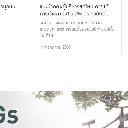
้อมูลบน
แนะนำคณะผู้บริหารชุดใหม่ ภายใต้
การนำของ ผศ.น.สพ.ดร.คงศักดิ์
เที่ยงธรรม
รักษาการแทนอธิการบดีมหาวิทยาลัย
เกษตรศาสตร์ พร้อมด้วยรองอธิการบดีทั้ง
16 ท่าน
14 กรกฎาคม 2569