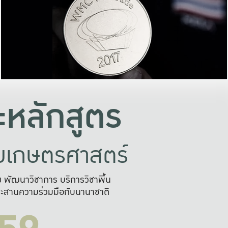
อย่างยั่งยืน
และผลักดันในการใช้ระบบส
ในภาพกว้าง
เพื่อการทำงานแบบ
ญหาจุดเล็กๆ
อข่ายขยายผล
สะดวก รวดเร
และนำไป
บริการด้าน AI อย
หลักสูตร
ัยเกษตรศาสตร์
สูง พัฒนาวิชาการ บริการวิชาพื้น
ะสานความร่วมมือกับนานาชาติ