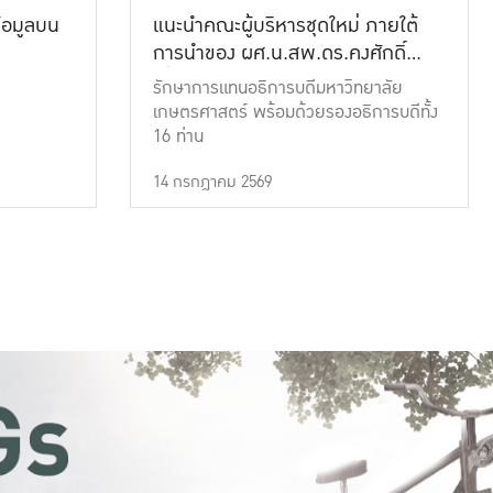
้อมูลบน
แนะนำคณะผู้บริหารชุดใหม่ ภายใต้
การนำของ ผศ.น.สพ.ดร.คงศักดิ์
เที่ยงธรรม
รักษาการแทนอธิการบดีมหาวิทยาลัย
เกษตรศาสตร์ พร้อมด้วยรองอธิการบดีทั้ง
16 ท่าน
14 กรกฎาคม 2569