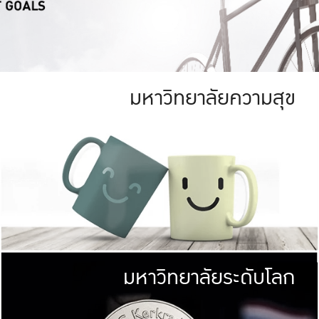
มหาวิทยาลัยความสุข
ย
สีเขียว
มหาวิทยาลัย
ก
สดใส หนาแน่น
ไม่ได้มีเป้าหมา
AN FOREST)
มหาวิทยาลัยชั้นนำทางด้านการว
ICULTURE)
แต่ KU มุ่งเน
าณ 1,400 ไร่
เพื่อสร้างคว
<< คลิก >>
ให้กับประชาชนใ
มหาวิทยาลัยระดับโลก
่อสังคม
มหาวิทยาลั
ามกินดีอยู่ดี
พร้อมที่จ