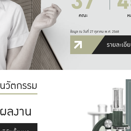
37
4
คณะ
ห
ข้อมูล ณ วันที่ 27 ตุลาคม พ.ศ. 2568
รายละเอีย
ะนวัตกรรม
ผลงาน