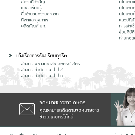
สถานที่สำคัญ
นโยบายแล
แหล่งเรียนรู้
นโยบายกา
สิ่งอำนวยความสะดวก
นโยบายคุ
กีฬาและสุขภาพ
แนวปฏิบั
ผลิตภัณฑ์ มก.
การเข้าใช
ข้อปฏิบั
ถ่ายทอด
แจ้งเรื่องการร้องเรียนทุจริต
ช่องทางมหาวิทยาลัยเกษตรศาสตร์
ช่องทางสำนักงาน ป.ป.ช.
ช่องทางสำนักงาน ป.ป.ท.
จดหมายข่าวชาวเกษตร
คุณสามารถติดตามจดหมายข่าว
ชาวม.เกษตรได้ที่นี่
เลขที่ 50 ถนนงามวงศ์วาน แขวงลาดยาว