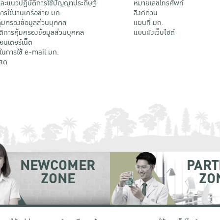
ะแนวปฏิบัติการใช้ปัญญาประดิษฐ์
หมายเลขโทรศัพท์
รใช้งานเครือข่าย มก.
ลิงก์ด่วน
้มครองข้อมูลส่วนบุคคล
แผนที่ มก.
ติการคุ้มครองข้อมูลส่วนบุคคล
แผนผังเว็บไซต์
้อินเตอร์เน็ต
ติในการใช้ e-mail มก.
สด
NEWCOMER
PART
ZONE
ZO
 เขตจตุจักร กรุงเทพฯ 10900
โทรศัพท์ +66 (0) 2942 8200-45