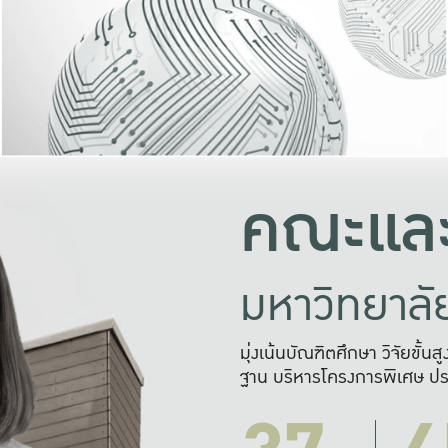
และความสุข
มองปัญหา
แก้ไขจากปั
และสร้างเครื
คณะและ
มหาวิทยาล
มุ่งเน้นบัณฑิตศึกษา วิจัยขั้น
ฐาน บริหารโครงการพิเศษ ปร