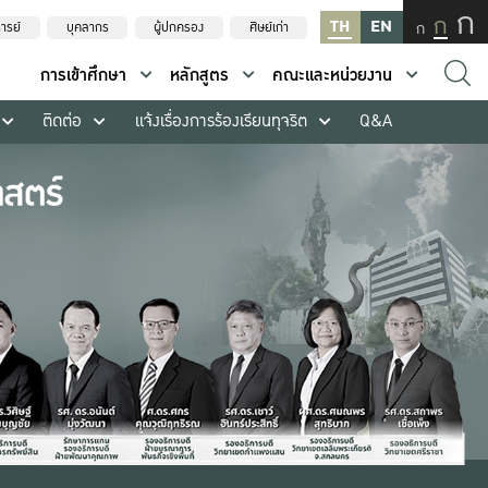
ก
ก
TH
EN
ก
ารย์
บุคลากร
ผู้ปกครอง
ศิษย์เก่า
การเข้าศึกษา
หลักสูตร
คณะและหน่วยงาน
ติดต่อ
แจ้งเรื่องการร้องเรียนทุจริต
Q&A