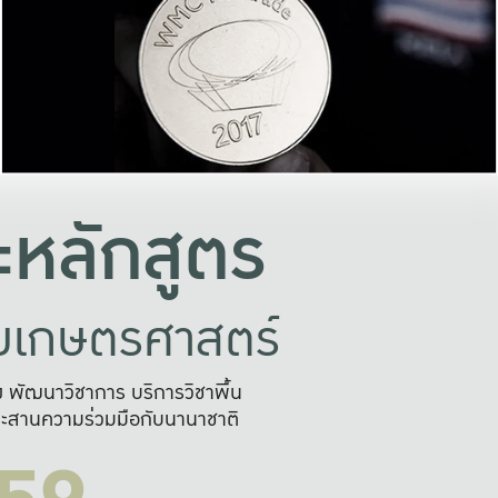
อย่างยั่งยืน
และผลักดันในการใช้ระบบส
ในภาพกว้าง
เพื่อการทำงานแบบ
ญหาจุดเล็กๆ
อข่ายขยายผล
สะดวก รวดเร
และนำไป
บริการด้าน AI อย
หลักสูตร
ัยเกษตรศาสตร์
สูง พัฒนาวิชาการ บริการวิชาพื้น
ะสานความร่วมมือกับนานาชาติ