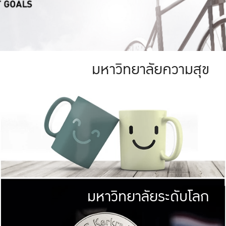
มหาวิทยาลัยความสุข
ย
สีเขียว
มหาวิทยาลัย
ก
สดใส หนาแน่น
ไม่ได้มีเป้าหมา
AN FOREST)
มหาวิทยาลัยชั้นนำทางด้านการว
ICULTURE)
แต่ KU มุ่งเน
าณ 1,400 ไร่
เพื่อสร้างคว
<< คลิก >>
ให้กับประชาชนใ
มหาวิทยาลัยระดับโลก
่อสังคม
มหาวิทยาลั
ามกินดีอยู่ดี
พร้อมที่จ