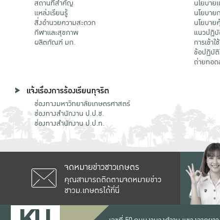
สถานที่สำคัญ
นโยบายแล
แหล่งเรียนรู้
นโยบายกา
สิ่งอำนวยความสะดวก
นโยบายคุ
กีฬาและสุขภาพ
แนวปฏิบั
ผลิตภัณฑ์ มก.
การเข้าใช
ข้อปฏิบั
ถ่ายทอด
แจ้งเรื่องการร้องเรียนทุจริต
ช่องทางมหาวิทยาลัยเกษตรศาสตร์
ช่องทางสำนักงาน ป.ป.ช.
ช่องทางสำนักงาน ป.ป.ท.
จดหมายข่าวชาวเกษตร
คุณสามารถติดตามจดหมายข่าว
ชาวม.เกษตรได้ที่นี่
เลขที่ 50 ถนนงามวงศ์วาน แขวงลาดยาว