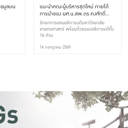
้อมูลบน
แนะนำคณะผู้บริหารชุดใหม่ ภายใต้
การนำของ ผศ.น.สพ.ดร.คงศักดิ์
เที่ยงธรรม
รักษาการแทนอธิการบดีมหาวิทยาลัย
เกษตรศาสตร์ พร้อมด้วยรองอธิการบดีทั้ง
16 ท่าน
14 กรกฎาคม 2569