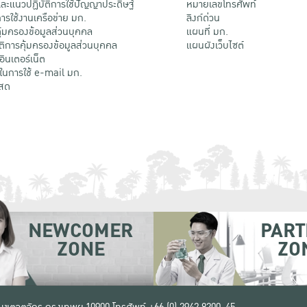
ะแนวปฏิบัติการใช้ปัญญาประดิษฐ์
หมายเลขโทรศัพท์
รใช้งานเครือข่าย มก.
ลิงก์ด่วน
้มครองข้อมูลส่วนบุคคล
แผนที่ มก.
ติการคุ้มครองข้อมูลส่วนบุคคล
แผนผังเว็บไซต์
้อินเตอร์เน็ต
ติในการใช้ e-mail มก.
สด
NEWCOMER
PART
ZONE
ZO
 เขตจตุจักร กรุงเทพฯ 10900
โทรศัพท์ +66 (0) 2942 8200-45