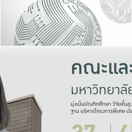
และความสุข
มองปัญหา
แก้ไขจากปั
และสร้างเครื
คณะและ
มหาวิทยาล
มุ่งเน้นบัณฑิตศึกษา วิจัยขั้น
ฐาน บริหารโครงการพิเศษ ปร