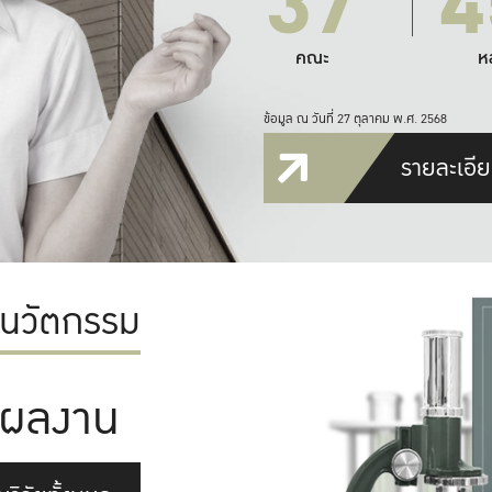
37
4
คณะ
ห
ข้อมูล ณ วันที่ 27 ตุลาคม พ.ศ. 2568
รายละเอีย
ะนวัตกรรม
ผลงาน