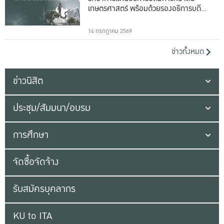
เกษตรศาสตร์ พร้อมด้วยรองอธิการบดีทั้ง
16 ท่าน
14 กรกฎาคม 2569
ข่าวทั้งหมด
ข่าวนิสิต
ประชุม/สัมมนา/อบรม
การศึกษา
จัดซื้อจัดจ้าง
รับสมัครบุคลากร
KU to ITA