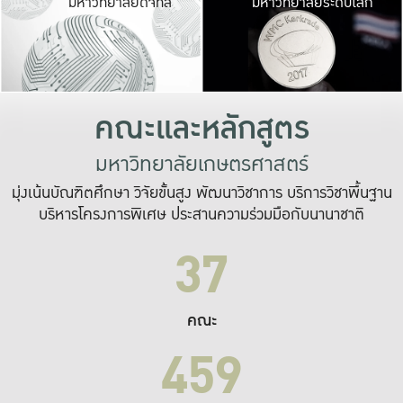
มหาวิทยาลัยดิจิทัล
มหาวิทยาลัยระดับโลก
เปลี่ยนแปลง และ
เพื่อทำงาน
ระบบสารสนเทศที่
คณะและหลักสูตร
มหาวิทยาลัยเกษตรศาสตร์
มุ่งเน้นบัณฑิตศึกษา วิจัยขั้นสูง พัฒนาวิชาการ บริการวิชาพื้นฐาน
บริหารโครงการพิเศษ ประสานความร่วมมือกับนานาชาติ
37
คณะ
459