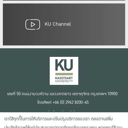
KU Channel
เลขที่ 50 ถนนงามวงศ์วาน แขวงลาดยาว เขตจตุจักร กรุงเทพฯ 10900
โทรศัพท์ +66 (0) 2942 8200-45
เงื่อนไขการใช้งานเว็บไซต์
เราใช้คุกกี้ในการให้บริการและปรับปรุงบริการของเรา ตลอดจนเพิ่ม
ข้อตกลงด้านสิทธิ์ใช้งาน
นโยบายความเป็นส่วนตัว
ประสิทธิภาพให้แก่ประสบการณ์การเรียกดูข้อมูลของคุณ หากคุณใช้งาน