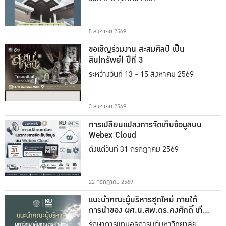
5 สิงหาคม 2569
ขอเชิญร่วมงาน สะสมศิลป์ เป็น
สิน(ทรัพย์) ปีที่ 3
ระหว่างวันที่ 13 - 15 สิงหาคม 2569
3 สิงหาคม 2569
การเปลี่ยนแปลงการจัดเก็บข้อมูลบน
Webex Cloud
ตั้งแต่วันที่ 31 กรกฎาคม 2569
22 กรกฎาคม 2569
แนะนำคณะผู้บริหารชุดใหม่ ภายใต้
การนำของ ผศ.น.สพ.ดร.คงศักดิ์ เที่ยง
ธรรม
รักษาการแทนอธิการบดีมหาวิทยาลัย