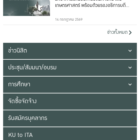
เกษตรศาสตร์ พร้อมด้วยรองอธิการบดีทั้ง
16 ท่าน
14 กรกฎาคม 2569
ข่าวทั้งหมด
ข่าวนิสิต
ประชุม/สัมมนา/อบรม
การศึกษา
จัดซื้อจัดจ้าง
รับสมัครบุคลากร
KU to ITA