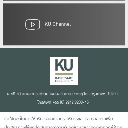
KU Channel
เลขที่ 50 ถนนงามวงศ์วาน แขวงลาดยาว เขตจตุจักร กรุงเทพฯ 10900
โทรศัพท์ +66 (0) 2942 8200-45
เงื่อนไขการใช้งานเว็บไซต์
เราใช้คุกกี้ในการให้บริการและปรับปรุงบริการของเรา ตลอดจนเพิ่ม
ข้อตกลงด้านสิทธิ์ใช้งาน
นโยบายความเป็นส่วนตัว
ประสิทธิภาพให้แก่ประสบการณ์การเรียกดูข้อมูลของคุณ หากคุณใช้งาน