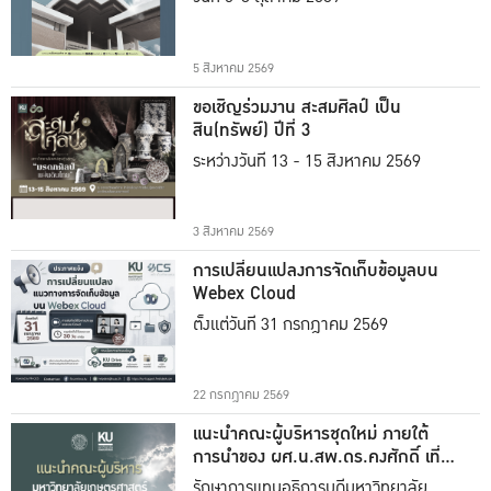
5 สิงหาคม 2569
ขอเชิญร่วมงาน สะสมศิลป์ เป็น
สิน(ทรัพย์) ปีที่ 3
ระหว่างวันที่ 13 - 15 สิงหาคม 2569
3 สิงหาคม 2569
การเปลี่ยนแปลงการจัดเก็บข้อมูลบน
Webex Cloud
ตั้งแต่วันที่ 31 กรกฎาคม 2569
22 กรกฎาคม 2569
แนะนำคณะผู้บริหารชุดใหม่ ภายใต้
การนำของ ผศ.น.สพ.ดร.คงศักดิ์ เที่ยง
ธรรม
รักษาการแทนอธิการบดีมหาวิทยาลัย