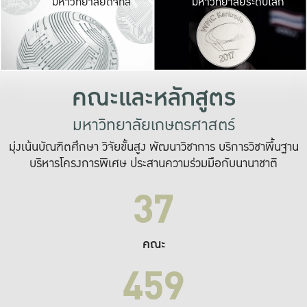
มหาวิทยาลัยดิจิทัล
มหาวิทยาลัยระดับโลก
เปลี่ยนแปลง และ
เพื่อทำงาน
ระบบสารสนเทศที่
คณะและหลักสูตร
มหาวิทยาลัยเกษตรศาสตร์
มุ่งเน้นบัณฑิตศึกษา วิจัยขั้นสูง พัฒนาวิชาการ บริการวิชาพื้นฐาน
บริหารโครงการพิเศษ ประสานความร่วมมือกับนานาชาติ
37
คณะ
459