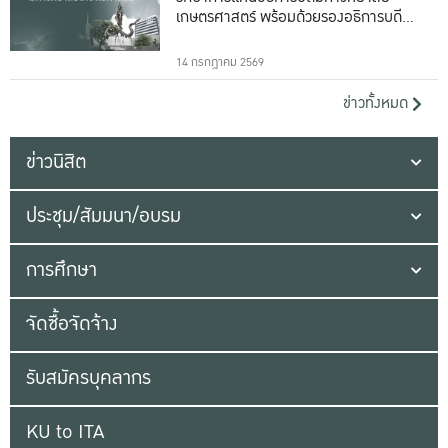
เกษตรศาสตร์ พร้อมด้วยรองอธิการบดีทั้ง
16 ท่าน
14 กรกฎาคม 2569
ข่าวทั้งหมด
ข่าวนิสิต
ประชุม/สัมมนา/อบรม
การศึกษา
จัดซื้อจัดจ้าง
รับสมัครบุคลากร
KU to ITA