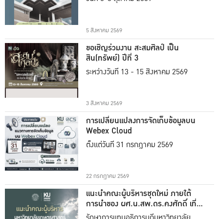
5 สิงหาคม 2569
ขอเชิญร่วมงาน สะสมศิลป์ เป็น
สิน(ทรัพย์) ปีที่ 3
ระหว่างวันที่ 13 - 15 สิงหาคม 2569
3 สิงหาคม 2569
การเปลี่ยนแปลงการจัดเก็บข้อมูลบน
Webex Cloud
ตั้งแต่วันที่ 31 กรกฎาคม 2569
22 กรกฎาคม 2569
แนะนำคณะผู้บริหารชุดใหม่ ภายใต้
การนำของ ผศ.น.สพ.ดร.คงศักดิ์ เที่ยง
ธรรม
รักษาการแทนอธิการบดีมหาวิทยาลัย