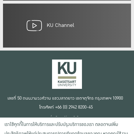
KU Channel
เลขที่ 50 ถนนงามวงศ์วาน แขวงลาดยาว เขตจตุจักร กรุงเทพฯ 10900
โทรศัพท์ +66 (0) 2942 8200-45
เงื่อนไขการใช้งานเว็บไซต์
เราใช้คุกกี้ในการให้บริการและปรับปรุงบริการของเรา ตลอดจนเพิ่ม
ข้อตกลงด้านสิทธิ์ใช้งาน
นโยบายความเป็นส่วนตัว
ประสิทธิภาพให้แก่ประสบการณ์การเรียกดูข้อมูลของคุณ หากคุณใช้งาน