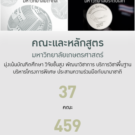
มหาวิทยาลัยดิจิทัล
มหาวิทยาลัยระดับโลก
เปลี่ยนแปลง และ
เพื่อทำงาน
ระบบสารสนเทศที่
คณะและหลักสูตร
มหาวิทยาลัยเกษตรศาสตร์
มุ่งเน้นบัณฑิตศึกษา วิจัยขั้นสูง พัฒนาวิชาการ บริการวิชาพื้นฐาน
บริหารโครงการพิเศษ ประสานความร่วมมือกับนานาชาติ
37
คณะ
459