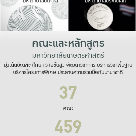
มหาวิทยาลัยดิจิทัล
มหาวิทยาลัยระดับโลก
เปลี่ยนแปลง และ
เพื่อทำงาน
ระบบสารสนเทศที่
คณะและหลักสูตร
มหาวิทยาลัยเกษตรศาสตร์
มุ่งเน้นบัณฑิตศึกษา วิจัยขั้นสูง พัฒนาวิชาการ บริการวิชาพื้นฐาน
บริหารโครงการพิเศษ ประสานความร่วมมือกับนานาชาติ
37
คณะ
459