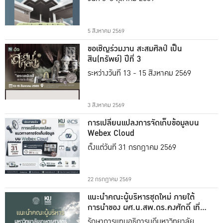
5 สิงหาคม 2569
ขอเชิญร่วมงาน สะสมศิลป์ เป็น
สิน(ทรัพย์) ปีที่ 3
ระหว่างวันที่ 13 - 15 สิงหาคม 2569
3 สิงหาคม 2569
การเปลี่ยนแปลงการจัดเก็บข้อมูลบน
Webex Cloud
ตั้งแต่วันที่ 31 กรกฎาคม 2569
22 กรกฎาคม 2569
แนะนำคณะผู้บริหารชุดใหม่ ภายใต้
การนำของ ผศ.น.สพ.ดร.คงศักดิ์ เที่ยง
ธรรม
รักษาการแทนอธิการบดีมหาวิทยาลัย