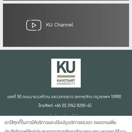
KU Channel
เลขที่ 50 ถนนงามวงศ์วาน แขวงลาดยาว เขตจตุจักร กรุงเทพฯ 10900
โทรศัพท์ +66 (0) 2942 8200-45
เงื่อนไขการใช้งานเว็บไซต์
เราใช้คุกกี้ในการให้บริการและปรับปรุงบริการของเรา ตลอดจนเพิ่ม
ข้อตกลงด้านสิทธิ์ใช้งาน
นโยบายความเป็นส่วนตัว
ประสิทธิภาพให้แก่ประสบการณ์การเรียกดูข้อมูลของคุณ หากคุณใช้งาน