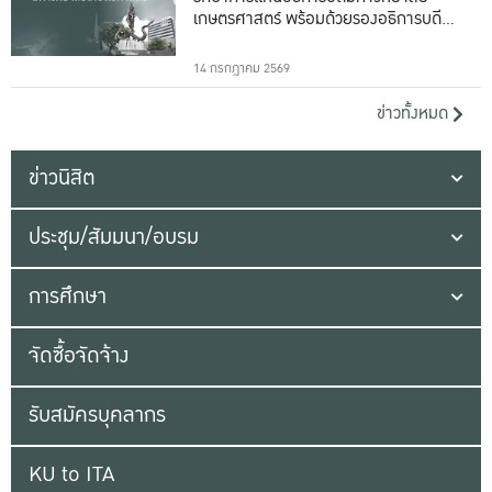
เกษตรศาสตร์ พร้อมด้วยรองอธิการบดีทั้ง
16 ท่าน
14 กรกฎาคม 2569
ข่าวทั้งหมด
ข่าวนิสิต
ประชุม/สัมมนา/อบรม
การศึกษา
จัดซื้อจัดจ้าง
รับสมัครบุคลากร
KU to ITA