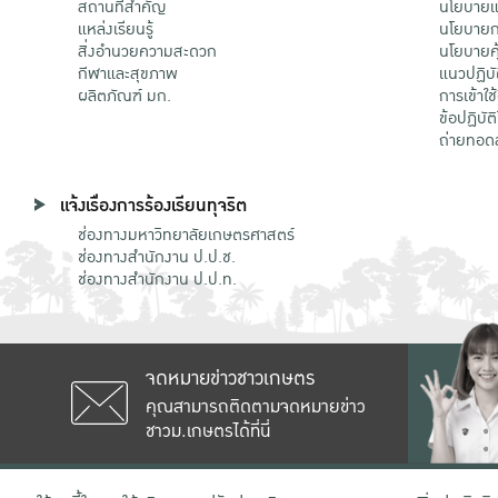
สถานที่สำคัญ
นโยบายแล
แหล่งเรียนรู้
นโยบายกา
สิ่งอำนวยความสะดวก
นโยบายคุ
กีฬาและสุขภาพ
แนวปฏิบั
ผลิตภัณฑ์ มก.
การเข้าใช
ข้อปฏิบั
ถ่ายทอด
แจ้งเรื่องการร้องเรียนทุจริต
ช่องทางมหาวิทยาลัยเกษตรศาสตร์
ช่องทางสำนักงาน ป.ป.ช.
ช่องทางสำนักงาน ป.ป.ท.
จดหมายข่าวชาวเกษตร
คุณสามารถติดตามจดหมายข่าว
ชาวม.เกษตรได้ที่นี่
เลขที่ 50 ถนนงามวงศ์วาน แขวงลาดยาว