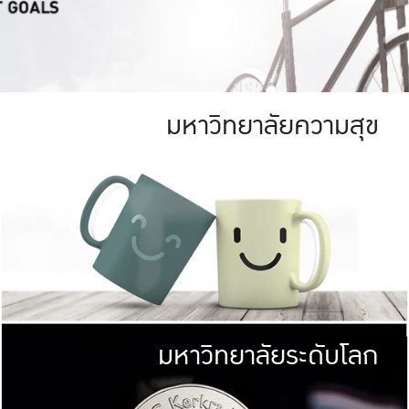
มหาวิทยาลัยความสุข
ย
สีเขียว
มหาวิทยาลัย
ก
สดใส หนาแน่น
ไม่ได้มีเป้าหมา
AN FOREST)
มหาวิทยาลัยชั้นนำทางด้านการว
ICULTURE)
แต่ KU มุ่งเน
าณ 1,400 ไร่
เพื่อสร้างคว
<< คลิก >>
ให้กับประชาชนใ
มหาวิทยาลัยระดับโลก
่อสังคม
มหาวิทยาลั
ามกินดีอยู่ดี
พร้อมที่จ