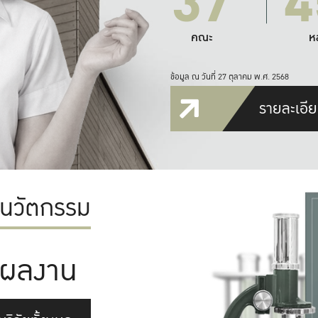
37
4
คณะ
ห
ข้อมูล ณ วันที่ 27 ตุลาคม พ.ศ. 2568
รายละเอีย
ะนวัตกรรม
ผลงาน