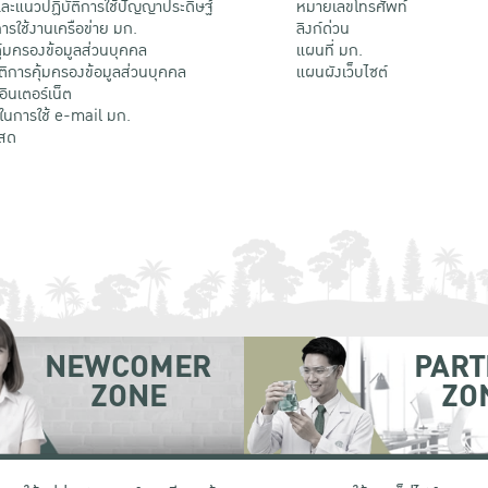
ะแนวปฏิบัติการใช้ปัญญาประดิษฐ์
หมายเลขโทรศัพท์
รใช้งานเครือข่าย มก.
ลิงก์ด่วน
้มครองข้อมูลส่วนบุคคล
แผนที่ มก.
ติการคุ้มครองข้อมูลส่วนบุคคล
แผนผังเว็บไซต์
้อินเตอร์เน็ต
ติในการใช้ e-mail มก.
สด
NEWCOMER
PART
ZONE
ZO
 เขตจตุจักร กรุงเทพฯ 10900
โทรศัพท์ +66 (0) 2942 8200-45