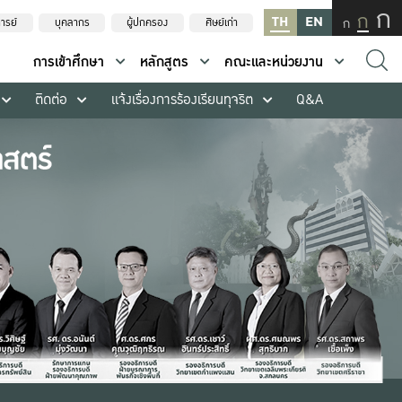
ก
ก
TH
EN
ก
ารย์
บุคลากร
ผู้ปกครอง
ศิษย์เก่า
การเข้าศึกษา
หลักสูตร
คณะและหน่วยงาน
ติดต่อ
แจ้งเรื่องการร้องเรียนทุจริต
Q&A