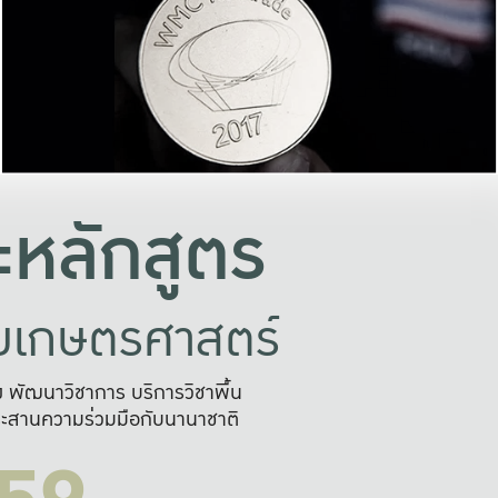
อย่างยั่งยืน
และผลักดันในการใช้ระบบส
ในภาพกว้าง
เพื่อการทำงานแบบ
ญหาจุดเล็กๆ
อข่ายขยายผล
สะดวก รวดเร
และนำไป
บริการด้าน AI อย
หลักสูตร
ัยเกษตรศาสตร์
สูง พัฒนาวิชาการ บริการวิชาพื้น
ะสานความร่วมมือกับนานาชาติ