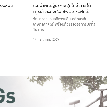
้อมูลบน
แนะนำคณะผู้บริหารชุดใหม่ ภายใต้
การนำของ ผศ.น.สพ.ดร.คงศักดิ์
เที่ยงธรรม
รักษาการแทนอธิการบดีมหาวิทยาลัย
เกษตรศาสตร์ พร้อมด้วยรองอธิการบดีทั้ง
16 ท่าน
14 กรกฎาคม 2569