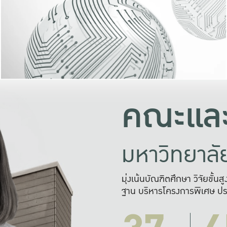
และความสุข
มองปัญหา
แก้ไขจากปั
และสร้างเครื
คณะและ
มหาวิทยาล
มุ่งเน้นบัณฑิตศึกษา วิจัยขั้น
ฐาน บริหารโครงการพิเศษ ปร