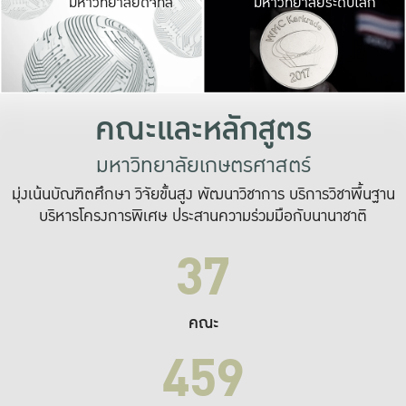
มหาวิทยาลัยดิจิทัล
มหาวิทยาลัยระดับโลก
เปลี่ยนแปลง และ
เพื่อทำงาน
ระบบสารสนเทศที่
คณะและหลักสูตร
มหาวิทยาลัยเกษตรศาสตร์
มุ่งเน้นบัณฑิตศึกษา วิจัยขั้นสูง พัฒนาวิชาการ บริการวิชาพื้นฐาน
บริหารโครงการพิเศษ ประสานความร่วมมือกับนานาชาติ
37
คณะ
459