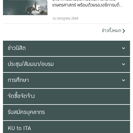
เกษตรศาสตร์ พร้อมด้วยรองอธิการบดีทั้ง
16 ท่าน
14 กรกฎาคม 2569
ข่าวทั้งหมด
ข่าวนิสิต
ประชุม/สัมมนา/อบรม
การศึกษา
จัดซื้อจัดจ้าง
รับสมัครบุคลากร
KU to ITA