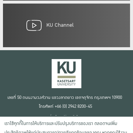
KU Channel
เลขที่ 50 ถนนงามวงศ์วาน แขวงลาดยาว เขตจตุจักร กรุงเทพฯ 10900
โทรศัพท์ +66 (0) 2942 8200-45
เงื่อนไขการใช้งานเว็บไซต์
เราใช้คุกกี้ในการให้บริการและปรับปรุงบริการของเรา ตลอดจนเพิ่ม
ข้อตกลงด้านสิทธิ์ใช้งาน
นโยบายความเป็นส่วนตัว
ประสิทธิภาพให้แก่ประสบการณ์การเรียกดูข้อมูลของคุณ หากคุณใช้งาน