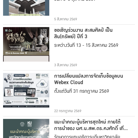
5 สิงหาคม 2569
ขอเชิญร่วมงาน สะสมศิลป์ เป็น
สิน(ทรัพย์) ปีที่ 3
ระหว่างวันที่ 13 - 15 สิงหาคม 2569
3 สิงหาคม 2569
การเปลี่ยนแปลงการจัดเก็บข้อมูลบน
Webex Cloud
ตั้งแต่วันที่ 31 กรกฎาคม 2569
22 กรกฎาคม 2569
แนะนำคณะผู้บริหารชุดใหม่ ภายใต้
การนำของ ผศ.น.สพ.ดร.คงศักดิ์ เที่ยง
ธรรม
รักษาการแทนอธิการบดีมหาวิทยาลัย