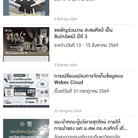
5 สิงหาคม 2569
ขอเชิญร่วมงาน สะสมศิลป์ เป็น
สิน(ทรัพย์) ปีที่ 3
ระหว่างวันที่ 13 - 15 สิงหาคม 2569
3 สิงหาคม 2569
การเปลี่ยนแปลงการจัดเก็บข้อมูลบน
Webex Cloud
ตั้งแต่วันที่ 31 กรกฎาคม 2569
22 กรกฎาคม 2569
แนะนำคณะผู้บริหารชุดใหม่ ภายใต้
การนำของ ผศ.น.สพ.ดร.คงศักดิ์ เที่ยง
ธรรม
รักษาการแทนอธิการบดีมหาวิทยาลัย