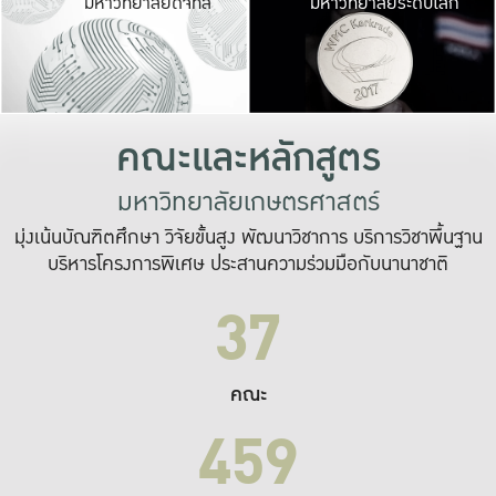
มหาวิทยาลัยดิจิทัล
มหาวิทยาลัยระดับโลก
เปลี่ยนแปลง และ
เพื่อทำงาน
ระบบสารสนเทศที่
คณะและหลักสูตร
มหาวิทยาลัยเกษตรศาสตร์
มุ่งเน้นบัณฑิตศึกษา วิจัยขั้นสูง พัฒนาวิชาการ บริการวิชาพื้นฐาน
บริหารโครงการพิเศษ ประสานความร่วมมือกับนานาชาติ
37
คณะ
459