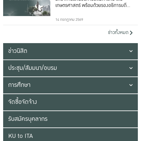
เกษตรศาสตร์ พร้อมด้วยรองอธิการบดีทั้ง
16 ท่าน
14 กรกฎาคม 2569
ข่าวทั้งหมด
ข่าวนิสิต
ประชุม/สัมมนา/อบรม
การศึกษา
จัดซื้อจัดจ้าง
รับสมัครบุคลากร
KU to ITA