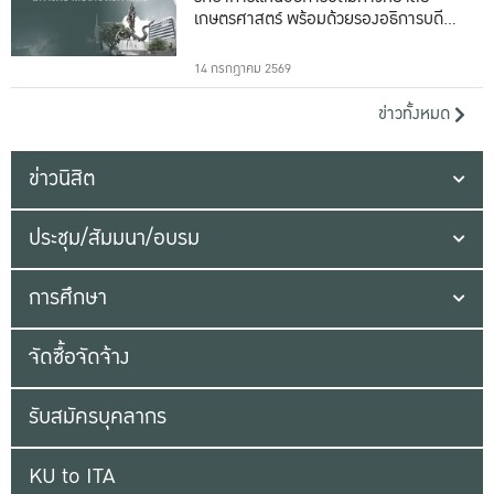
เกษตรศาสตร์ พร้อมด้วยรองอธิการบดีทั้ง
16 ท่าน
14 กรกฎาคม 2569
ข่าวทั้งหมด
ข่าวนิสิต
ประชุม/สัมมนา/อบรม
การศึกษา
จัดซื้อจัดจ้าง
รับสมัครบุคลากร
KU to ITA