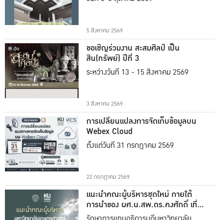
5 สิงหาคม 2569
ขอเชิญร่วมงาน สะสมศิลป์ เป็น
สิน(ทรัพย์) ปีที่ 3
ระหว่างวันที่ 13 - 15 สิงหาคม 2569
3 สิงหาคม 2569
การเปลี่ยนแปลงการจัดเก็บข้อมูลบน
Webex Cloud
ตั้งแต่วันที่ 31 กรกฎาคม 2569
22 กรกฎาคม 2569
แนะนำคณะผู้บริหารชุดใหม่ ภายใต้
การนำของ ผศ.น.สพ.ดร.คงศักดิ์ เที่ยง
ธรรม
รักษาการแทนอธิการบดีมหาวิทยาลัย