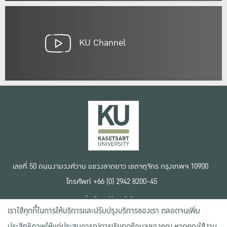
KU Channel
เลขที่ 50 ถนนงามวงศ์วาน แขวงลาดยาว เขตจตุจักร กรุงเทพฯ 10900
โทรศัพท์ +66 (0) 2942 8200-45
เงื่อนไขการใช้งานเว็บไซต์
เราใช้คุกกี้ในการให้บริการและปรับปรุงบริการของเรา ตลอดจนเพิ่ม
ข้อตกลงด้านสิทธิ์ใช้งาน
นโยบายความเป็นส่วนตัว
ประสิทธิภาพให้แก่ประสบการณ์การเรียกดูข้อมูลของคุณ หากคุณใช้งาน