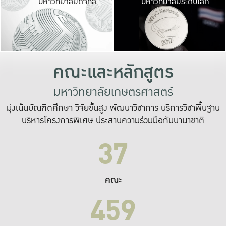
มหาวิทยาลัยดิจิทัล
มหาวิทยาลัยระดับโลก
เปลี่ยนแปลง และ
เพื่อทำงาน
ระบบสารสนเทศที่
คณะและหลักสูตร
มหาวิทยาลัยเกษตรศาสตร์
มุ่งเน้นบัณฑิตศึกษา วิจัยขั้นสูง พัฒนาวิชาการ บริการวิชาพื้นฐาน
บริหารโครงการพิเศษ ประสานความร่วมมือกับนานาชาติ
37
คณะ
459