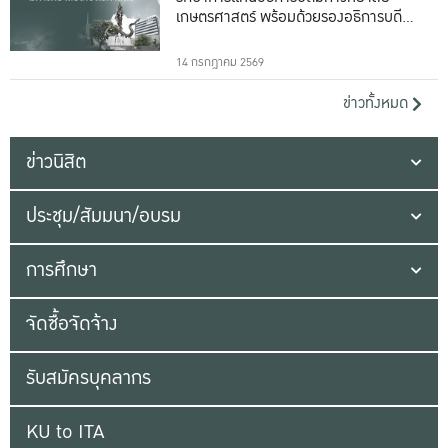
เกษตรศาสตร์ พร้อมด้วยรองอธิการบดีทั้ง
16 ท่าน
14 กรกฎาคม 2569
ข่าวทั้งหมด
ข่าวนิสิต
ประชุม/สัมมนา/อบรม
การศึกษา
จัดซื้อจัดจ้าง
รับสมัครบุคลากร
KU to ITA