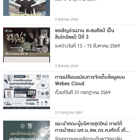
5 สิงหาคม 2569
ขอเชิญร่วมงาน สะสมศิลป์ เป็น
สิน(ทรัพย์) ปีที่ 3
ระหว่างวันที่ 13 - 15 สิงหาคม 2569
3 สิงหาคม 2569
การเปลี่ยนแปลงการจัดเก็บข้อมูลบน
Webex Cloud
ตั้งแต่วันที่ 31 กรกฎาคม 2569
22 กรกฎาคม 2569
แนะนำคณะผู้บริหารชุดใหม่ ภายใต้
การนำของ ผศ.น.สพ.ดร.คงศักดิ์ เที่ยง
ธรรม
รักษาการแทนอธิการบดีมหาวิทยาลัย