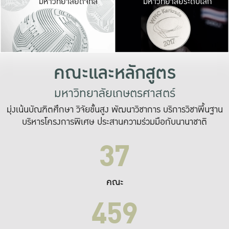
มหาวิทยาลัยดิจิทัล
มหาวิทยาลัยระดับโลก
เปลี่ยนแปลง และ
เพื่อทำงาน
ระบบสารสนเทศที่
คณะและหลักสูตร
มหาวิทยาลัยเกษตรศาสตร์
มุ่งเน้นบัณฑิตศึกษา วิจัยขั้นสูง พัฒนาวิชาการ บริการวิชาพื้นฐาน
บริหารโครงการพิเศษ ประสานความร่วมมือกับนานาชาติ
37
คณะ
459