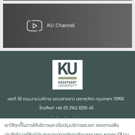
KU Channel
เลขที่ 50 ถนนงามวงศ์วาน แขวงลาดยาว เขตจตุจักร กรุงเทพฯ 10900
โทรศัพท์ +66 (0) 2942 8200-45
เงื่อนไขการใช้งานเว็บไซต์
เราใช้คุกกี้ในการให้บริการและปรับปรุงบริการของเรา ตลอดจนเพิ่ม
ข้อตกลงด้านสิทธิ์ใช้งาน
นโยบายความเป็นส่วนตัว
ประสิทธิภาพให้แก่ประสบการณ์การเรียกดูข้อมูลของคุณ หากคุณใช้งาน