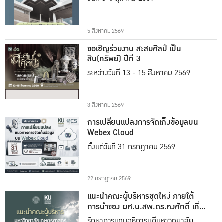
5 สิงหาคม 2569
ขอเชิญร่วมงาน สะสมศิลป์ เป็น
สิน(ทรัพย์) ปีที่ 3
ระหว่างวันที่ 13 - 15 สิงหาคม 2569
3 สิงหาคม 2569
การเปลี่ยนแปลงการจัดเก็บข้อมูลบน
Webex Cloud
ตั้งแต่วันที่ 31 กรกฎาคม 2569
22 กรกฎาคม 2569
แนะนำคณะผู้บริหารชุดใหม่ ภายใต้
การนำของ ผศ.น.สพ.ดร.คงศักดิ์ เที่ยง
ธรรม
รักษาการแทนอธิการบดีมหาวิทยาลัย