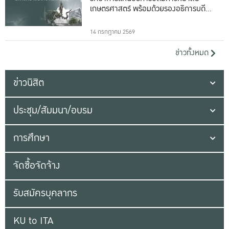
เกษตรศาสตร์ พร้อมด้วยรองอธิการบดีทั้ง
16 ท่าน
14 กรกฎาคม 2569
ข่าวทั้งหมด
ข่าวนิสิต
ประชุม/สัมมนา/อบรม
การศึกษา
จัดซื้อจัดจ้าง
รับสมัครบุคลากร
KU to ITA