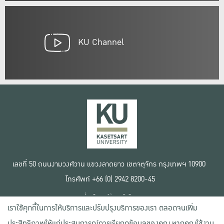
KU Channel
เลขที่ 50 ถนนงามวงศ์วาน แขวงลาดยาว เขตจตุจักร กรุงเทพฯ 10900
โทรศัพท์ +66 (0) 2942 8200-45
เงื่อนไขการใช้งานเว็บไซต์
เราใช้คุกกี้ในการให้บริการและปรับปรุงบริการของเรา ตลอดจนเพิ่ม
ข้อตกลงด้านสิทธิ์ใช้งาน
นโยบายความเป็นส่วนตัว
ประสิทธิภาพให้แก่ประสบการณ์การเรียกดูข้อมูลของคุณ หากคุณใช้งาน