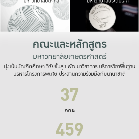
มหาวิทยาลัยดิจิทัล
มหาวิทยาลัยระดับโลก
เปลี่ยนแปลง และ
เพื่อทำงาน
ระบบสารสนเทศที่
คณะและหลักสูตร
มหาวิทยาลัยเกษตรศาสตร์
มุ่งเน้นบัณฑิตศึกษา วิจัยขั้นสูง พัฒนาวิชาการ บริการวิชาพื้นฐาน
บริหารโครงการพิเศษ ประสานความร่วมมือกับนานาชาติ
37
คณะ
459