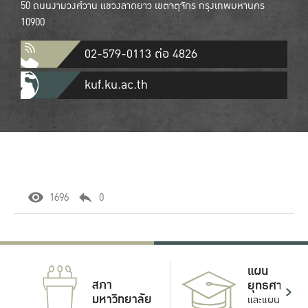
50 ถนนงามวงศ์วาน แขวงลาดยาว เขตจตุจักร กรุงเทพมหานคร
10900
02-579-0113 ต่อ 4826
kuf.ku.ac.th
1696
0
แผน
สภา
ยุทธศาสตร์
มหาวิทยาลัย
และแผน