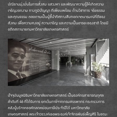
ปณิธานมุ่งมั่นในการสั่งสม แสวงหา และพัฒนาความรู้ให้เกิดความ
เจริญงอกงาม ทางภูมิปัญญา ที่เพียบพร้อม ด้านวิชาการ จริยธรรม
และคุณธรรม ตลอดจนเป็นผู้ชี้นำทิศทางสืบทอดเจตนารมณ์ที่ดีของ
สังคม เพื่อความคงอยู่ ความเจริญ และความเป็นอารยะของชาติ โดยมี
อดีตสภานายกมหาวิทยาลัยเกษตรศาสตร์
ปัจจุบันมูลนิธิมหาวิทยาลัยเกษตรศาสตร์ เป็นองค์กรสาธารณกุศล
ลำดับที่ 46 ที่ได้รับการ ยกเว้นภาษีจากกรมสรรพากร กระทรวงการ
คลังผู้บริจาคขอหักลดหย่อนภาษีประจำปีได้ มหาวิทยาลัย
เกษตรศาสตร์ พระเจ้าวรวงค์เธอพระองค์เจ้าจักรพันธ์เพ็ญศิริ ในขณะ