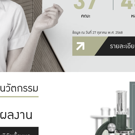
37
4
คณะ
ห
ข้อมูล ณ วันที่ 27 ตุลาคม พ.ศ. 2568
รายละเอีย
ะนวัตกรรม
ผลงาน