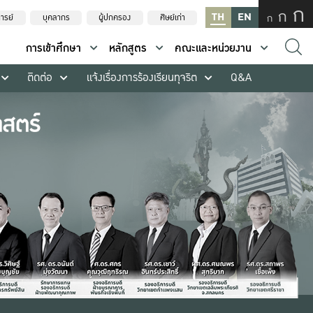
ก
ก
TH
EN
ก
ารย์
บุคลากร
ผู้ปกครอง
ศิษย์เก่า
การเข้าศึกษา
หลักสูตร
คณะและหน่วยงาน
ติดต่อ
แจ้งเรื่องการร้องเรียนทุจริต
Q&A