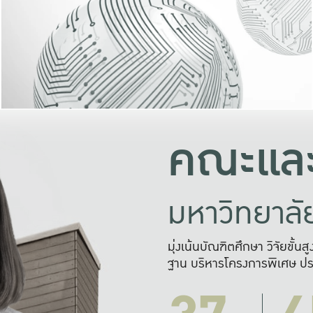
และความสุข
มองปัญหา
แก้ไขจากปั
และสร้างเครื
คณะและ
มหาวิทยาล
มุ่งเน้นบัณฑิตศึกษา วิจัยขั้น
ฐาน บริหารโครงการพิเศษ ปร