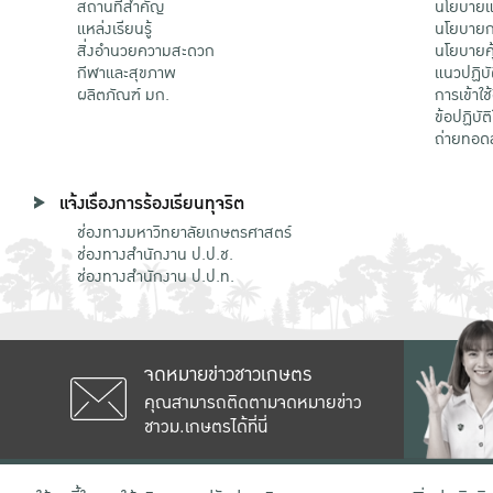
สถานที่สำคัญ
นโยบายแล
แหล่งเรียนรู้
นโยบายกา
สิ่งอำนวยความสะดวก
นโยบายคุ
กีฬาและสุขภาพ
แนวปฏิบั
ผลิตภัณฑ์ มก.
การเข้าใช
ข้อปฏิบั
ถ่ายทอด
แจ้งเรื่องการร้องเรียนทุจริต
ช่องทางมหาวิทยาลัยเกษตรศาสตร์
ช่องทางสำนักงาน ป.ป.ช.
ช่องทางสำนักงาน ป.ป.ท.
จดหมายข่าวชาวเกษตร
คุณสามารถติดตามจดหมายข่าว
ชาวม.เกษตรได้ที่นี่
เลขที่ 50 ถนนงามวงศ์วาน แขวงลาดยาว