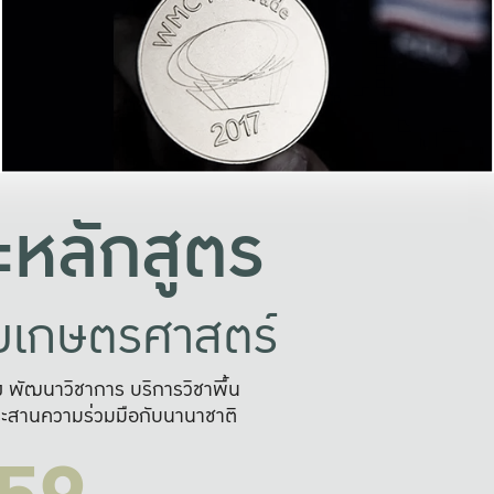
อย่างยั่งยืน
และผลักดันในการใช้ระบบส
ในภาพกว้าง
เพื่อการทำงานแบบ
ญหาจุดเล็กๆ
อข่ายขยายผล
สะดวก รวดเร
และนำไป
บริการด้าน AI อย
หลักสูตร
ัยเกษตรศาสตร์
สูง พัฒนาวิชาการ บริการวิชาพื้น
ะสานความร่วมมือกับนานาชาติ