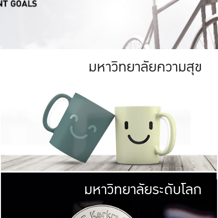
มหาวิทยาลัยความสุข
ย
สีเขียว
มหาวิทยาลัย
ก
สดใส หนาแน่น
ไม่ได้มีเป้าหมา
AN FOREST)
มหาวิทยาลัยชั้นนำทางด้านการว
ICULTURE)
แต่ KU มุ่งเน
าณ 1,400 ไร่
เพื่อสร้างคว
<< คลิก >>
ให้กับประชาชนใ
มหาวิทยาลัยระดับโลก
่อสังคม
มหาวิทยาลั
ามกินดีอยู่ดี
พร้อมที่จ