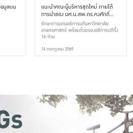
้อมูลบน
แนะนำคณะผู้บริหารชุดใหม่ ภายใต้
การนำของ ผศ.น.สพ.ดร.คงศักดิ์
เที่ยงธรรม
รักษาการแทนอธิการบดีมหาวิทยาลัย
เกษตรศาสตร์ พร้อมด้วยรองอธิการบดีทั้ง
16 ท่าน
14 กรกฎาคม 2569