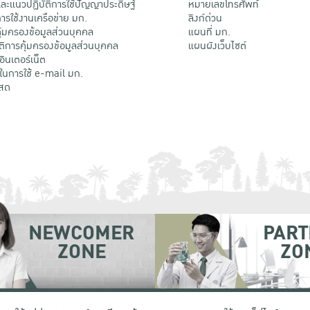
ะแนวปฏิบัติการใช้ปัญญาประดิษฐ์
หมายเลขโทรศัพท์
รใช้งานเครือข่าย มก.
ลิงก์ด่วน
้มครองข้อมูลส่วนบุคคล
แผนที่ มก.
ติการคุ้มครองข้อมูลส่วนบุคคล
แผนผังเว็บไซต์
้อินเตอร์เน็ต
ติในการใช้ e-mail มก.
สด
NEWCOMER
PART
ZONE
ZO
 เขตจตุจักร กรุงเทพฯ 10900
โทรศัพท์ +66 (0) 2942 8200-45