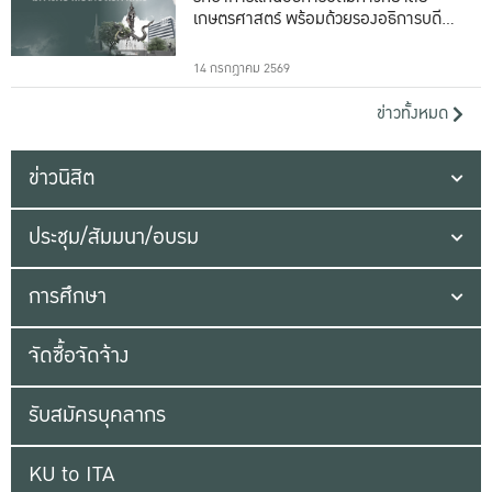
เกษตรศาสตร์ พร้อมด้วยรองอธิการบดีทั้ง
16 ท่าน
14 กรกฎาคม 2569
ข่าวทั้งหมด
ข่าวนิสิต
ประชุม/สัมมนา/อบรม
การศึกษา
จัดซื้อจัดจ้าง
รับสมัครบุคลากร
KU to ITA