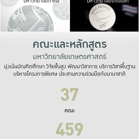
มหาวิทยาลัยดิจิทัล
มหาวิทยาลัยระดับโลก
เปลี่ยนแปลง และ
เพื่อทำงาน
ระบบสารสนเทศที่
คณะและหลักสูตร
มหาวิทยาลัยเกษตรศาสตร์
มุ่งเน้นบัณฑิตศึกษา วิจัยขั้นสูง พัฒนาวิชาการ บริการวิชาพื้นฐาน
บริหารโครงการพิเศษ ประสานความร่วมมือกับนานาชาติ
37
คณะ
459