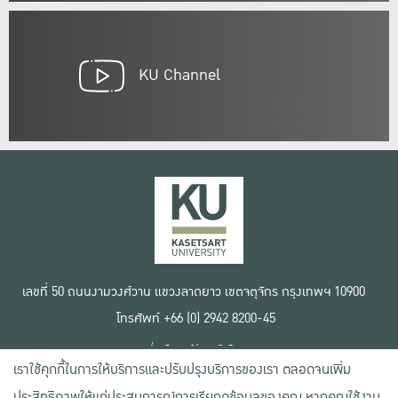
KU Channel
เลขที่ 50 ถนนงามวงศ์วาน แขวงลาดยาว เขตจตุจักร กรุงเทพฯ 10900
โทรศัพท์ +66 (0) 2942 8200-45
เงื่อนไขการใช้งานเว็บไซต์
เราใช้คุกกี้ในการให้บริการและปรับปรุงบริการของเรา ตลอดจนเพิ่ม
ข้อตกลงด้านสิทธิ์ใช้งาน
นโยบายความเป็นส่วนตัว
ประสิทธิภาพให้แก่ประสบการณ์การเรียกดูข้อมูลของคุณ หากคุณใช้งาน