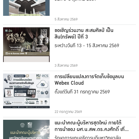
5 สิงหาคม 2569
ขอเชิญร่วมงาน สะสมศิลป์ เป็น
สิน(ทรัพย์) ปีที่ 3
ระหว่างวันที่ 13 - 15 สิงหาคม 2569
3 สิงหาคม 2569
การเปลี่ยนแปลงการจัดเก็บข้อมูลบน
Webex Cloud
ตั้งแต่วันที่ 31 กรกฎาคม 2569
22 กรกฎาคม 2569
แนะนำคณะผู้บริหารชุดใหม่ ภายใต้
การนำของ ผศ.น.สพ.ดร.คงศักดิ์ เที่ยง
ธรรม
รักษาการแทนอธิการบดีมหาวิทยาลัย