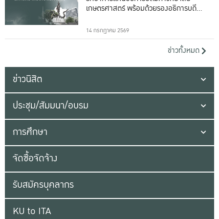
เกษตรศาสตร์ พร้อมด้วยรองอธิการบดีทั้ง
16 ท่าน
14 กรกฎาคม 2569
ข่าวทั้งหมด
ข่าวนิสิต
ประชุม/สัมมนา/อบรม
การศึกษา
จัดซื้อจัดจ้าง
รับสมัครบุคลากร
KU to ITA