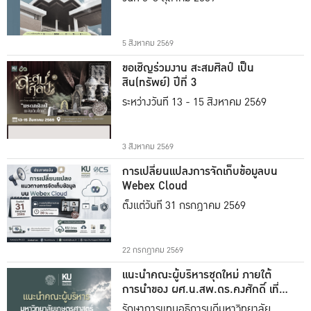
5 สิงหาคม 2569
ขอเชิญร่วมงาน สะสมศิลป์ เป็น
สิน(ทรัพย์) ปีที่ 3
ระหว่างวันที่ 13 - 15 สิงหาคม 2569
3 สิงหาคม 2569
การเปลี่ยนแปลงการจัดเก็บข้อมูลบน
Webex Cloud
ตั้งแต่วันที่ 31 กรกฎาคม 2569
22 กรกฎาคม 2569
แนะนำคณะผู้บริหารชุดใหม่ ภายใต้
การนำของ ผศ.น.สพ.ดร.คงศักดิ์ เที่ยง
ธรรม
รักษาการแทนอธิการบดีมหาวิทยาลัย