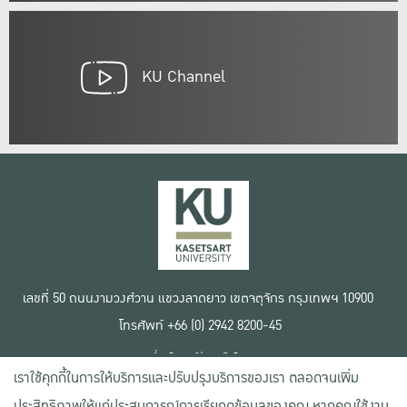
KU Channel
เลขที่ 50 ถนนงามวงศ์วาน แขวงลาดยาว เขตจตุจักร กรุงเทพฯ 10900
โทรศัพท์ +66 (0) 2942 8200-45
เงื่อนไขการใช้งานเว็บไซต์
เราใช้คุกกี้ในการให้บริการและปรับปรุงบริการของเรา ตลอดจนเพิ่ม
ข้อตกลงด้านสิทธิ์ใช้งาน
นโยบายความเป็นส่วนตัว
ประสิทธิภาพให้แก่ประสบการณ์การเรียกดูข้อมูลของคุณ หากคุณใช้งาน