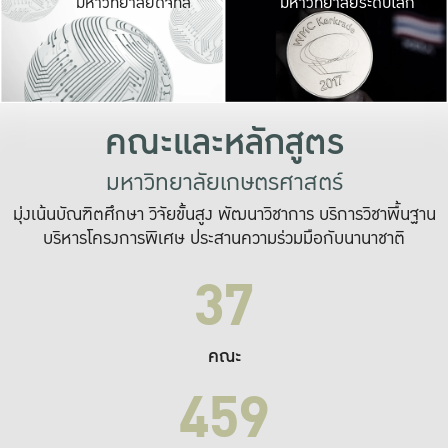
มหาวิทยาลัยดิจิทัล
มหาวิทยาลัยระดับโลก
เปลี่ยนแปลง และ
เพื่อทำงาน
ระบบสารสนเทศที่
คณะและหลักสูตร
มหาวิทยาลัยเกษตรศาสตร์
มุ่งเน้นบัณฑิตศึกษา วิจัยขั้นสูง พัฒนาวิชาการ บริการวิชาพื้นฐาน
บริหารโครงการพิเศษ ประสานความร่วมมือกับนานาชาติ
37
คณะ
459