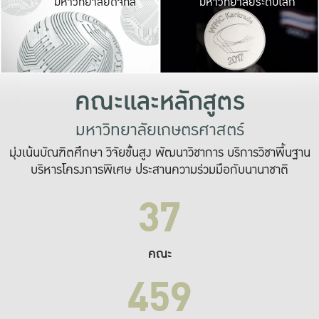
มหาวิทยาลัยดิจิทัล
มหาวิทยาลัยระดับโลก
เปลี่ยนแปลง และ
เพื่อทำงาน
ระบบสารสนเทศที่
คณะและหลักสูตร
มหาวิทยาลัยเกษตรศาสตร์
มุ่งเน้นบัณฑิตศึกษา วิจัยขั้นสูง พัฒนาวิชาการ บริการวิชาพื้นฐาน
บริหารโครงการพิเศษ ประสานความร่วมมือกับนานาชาติ
37
คณะ
459