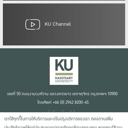
KU Channel
เลขที่ 50 ถนนงามวงศ์วาน แขวงลาดยาว เขตจตุจักร กรุงเทพฯ 10900
โทรศัพท์ +66 (0) 2942 8200-45
เงื่อนไขการใช้งานเว็บไซต์
เราใช้คุกกี้ในการให้บริการและปรับปรุงบริการของเรา ตลอดจนเพิ่ม
ข้อตกลงด้านสิทธิ์ใช้งาน
นโยบายความเป็นส่วนตัว
ประสิทธิภาพให้แก่ประสบการณ์การเรียกดูข้อมูลของคุณ หากคุณใช้งาน