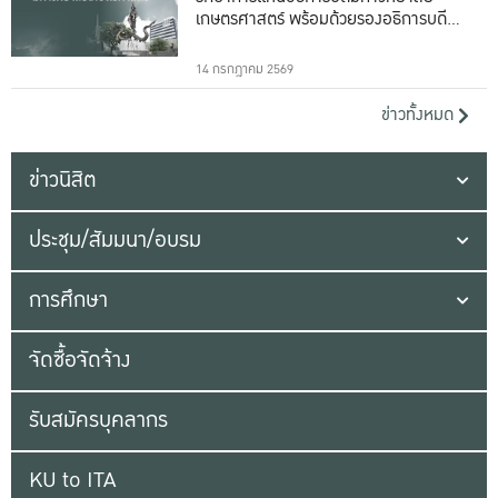
เกษตรศาสตร์ พร้อมด้วยรองอธิการบดีทั้ง
16 ท่าน
14 กรกฎาคม 2569
ข่าวทั้งหมด
ข่าวนิสิต
ประชุม/สัมมนา/อบรม
การศึกษา
จัดซื้อจัดจ้าง
รับสมัครบุคลากร
KU to ITA