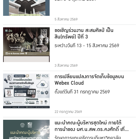
5 สิงหาคม 2569
ขอเชิญร่วมงาน สะสมศิลป์ เป็น
สิน(ทรัพย์) ปีที่ 3
ระหว่างวันที่ 13 - 15 สิงหาคม 2569
3 สิงหาคม 2569
การเปลี่ยนแปลงการจัดเก็บข้อมูลบน
Webex Cloud
ตั้งแต่วันที่ 31 กรกฎาคม 2569
22 กรกฎาคม 2569
แนะนำคณะผู้บริหารชุดใหม่ ภายใต้
การนำของ ผศ.น.สพ.ดร.คงศักดิ์ เที่ยง
ธรรม
รักษาการแทนอธิการบดีมหาวิทยาลัย