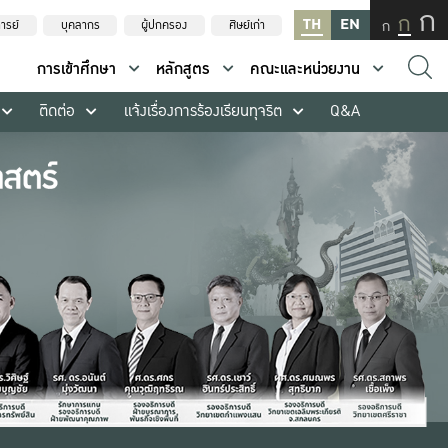
ก
ก
TH
EN
ก
ารย์
บุคลากร
ผู้ปกครอง
ศิษย์เก่า
การเข้าศึกษา
หลักสูตร
คณะและหน่วยงาน
ติดต่อ
แจ้งเรื่องการร้องเรียนทุจริต
Q&A