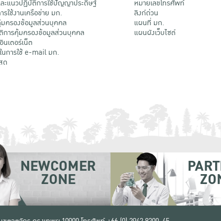
ะแนวปฏิบัติการใช้ปัญญาประดิษฐ์
หมายเลขโทรศัพท์
รใช้งานเครือข่าย มก.
ลิงก์ด่วน
้มครองข้อมูลส่วนบุคคล
แผนที่ มก.
ติการคุ้มครองข้อมูลส่วนบุคคล
แผนผังเว็บไซต์
้อินเตอร์เน็ต
ติในการใช้ e-mail มก.
สด
NEWCOMER
PART
ZONE
ZO
 เขตจตุจักร กรุงเทพฯ 10900
โทรศัพท์ +66 (0) 2942 8200-45