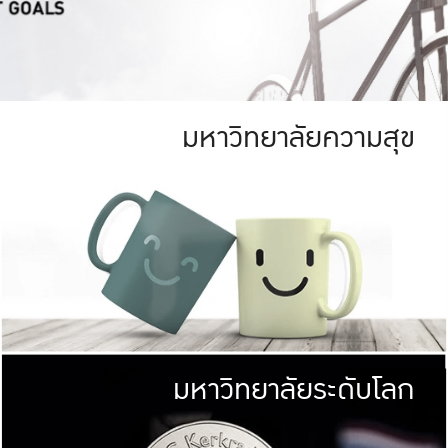
มหาวิทยาลัยความสุข
ย
สีเขียว
มหาวิทยาลัย
ก
สดใส หนาแน่น
ไม่ได้มีเป้าหมา
AN FOREST)
มหาวิทยาลัยชั้นนำทางด้านการว
ICULTURE)
แต่ KU มุ่งเน
าณ 1,400 ไร่
เพื่อสร้างคว
<< คลิก >>
ให้กับประชาชนใ
มหาวิทยาลัยระดับโลก
่อสังคม
มหาวิทยาลั
ามกินดีอยู่ดี
พร้อมที่จ