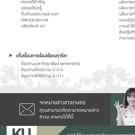
สถานที่สำคัญ
นโยบายแล
แหล่งเรียนรู้
นโยบายกา
สิ่งอำนวยความสะดวก
นโยบายคุ
กีฬาและสุขภาพ
แนวปฏิบั
ผลิตภัณฑ์ มก.
การเข้าใช
ข้อปฏิบั
ถ่ายทอด
แจ้งเรื่องการร้องเรียนทุจริต
ช่องทางมหาวิทยาลัยเกษตรศาสตร์
ช่องทางสำนักงาน ป.ป.ช.
ช่องทางสำนักงาน ป.ป.ท.
จดหมายข่าวชาวเกษตร
คุณสามารถติดตามจดหมายข่าว
ชาวม.เกษตรได้ที่นี่
เลขที่ 50 ถนนงามวงศ์วาน แขวงลาดยาว