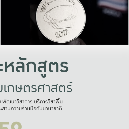
อย่างยั่งยืน
และผลักดันในการใช้ระบบส
ในภาพกว้าง
เพื่อการทำงานแบบ
ญหาจุดเล็กๆ
อข่ายขยายผล
สะดวก รวดเร
และนำไป
บริการด้าน AI อย
หลักสูตร
ัยเกษตรศาสตร์
สูง พัฒนาวิชาการ บริการวิชาพื้น
ะสานความร่วมมือกับนานาชาติ