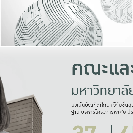
และความสุข
มองปัญหา
แก้ไขจากปั
และสร้างเครื
คณะและ
มหาวิทยาล
มุ่งเน้นบัณฑิตศึกษา วิจัยขั้น
ฐาน บริหารโครงการพิเศษ ปร