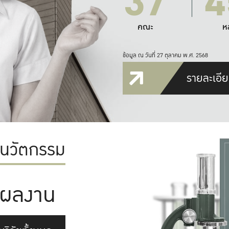
37
4
คณะ
ห
ข้อมูล ณ วันที่ 27 ตุลาคม พ.ศ. 2568
รายละเอีย
ะนวัตกรรม
ผลงาน