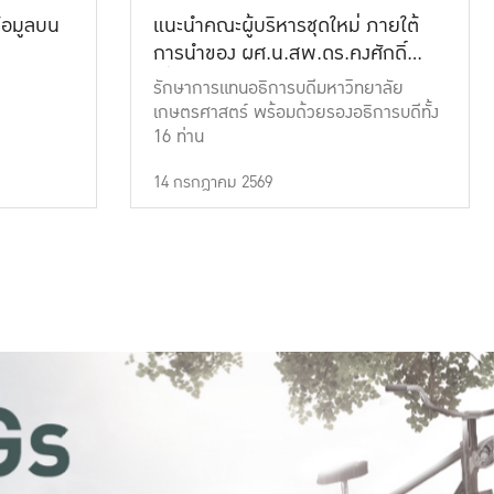
้อมูลบน
แนะนำคณะผู้บริหารชุดใหม่ ภายใต้
การนำของ ผศ.น.สพ.ดร.คงศักดิ์
เที่ยงธรรม
รักษาการแทนอธิการบดีมหาวิทยาลัย
เกษตรศาสตร์ พร้อมด้วยรองอธิการบดีทั้ง
16 ท่าน
14 กรกฎาคม 2569