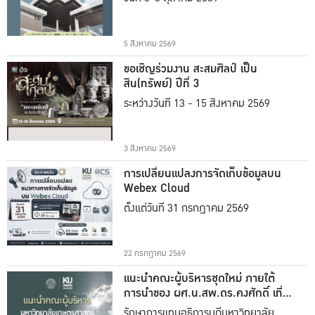
5 สิงหาคม 2569
ขอเชิญร่วมงาน สะสมศิลป์ เป็น
สิน(ทรัพย์) ปีที่ 3
ระหว่างวันที่ 13 - 15 สิงหาคม 2569
3 สิงหาคม 2569
การเปลี่ยนแปลงการจัดเก็บข้อมูลบน
Webex Cloud
ตั้งแต่วันที่ 31 กรกฎาคม 2569
22 กรกฎาคม 2569
แนะนำคณะผู้บริหารชุดใหม่ ภายใต้
การนำของ ผศ.น.สพ.ดร.คงศักดิ์ เที่ยง
ธรรม
รักษาการแทนอธิการบดีมหาวิทยาลัย