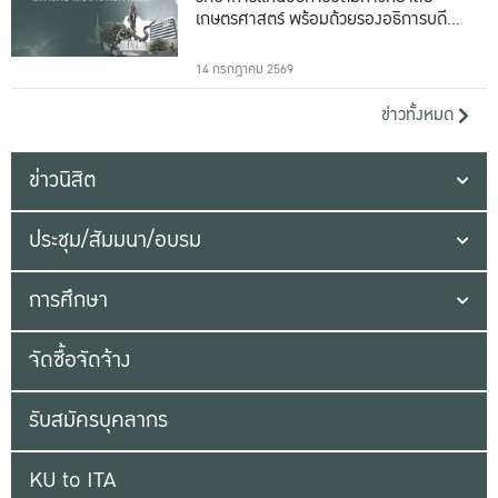
เกษตรศาสตร์ พร้อมด้วยรองอธิการบดีทั้ง
16 ท่าน
14 กรกฎาคม 2569
ข่าวทั้งหมด
ข่าวนิสิต
ประชุม/สัมมนา/อบรม
การศึกษา
จัดซื้อจัดจ้าง
รับสมัครบุคลากร
KU to ITA