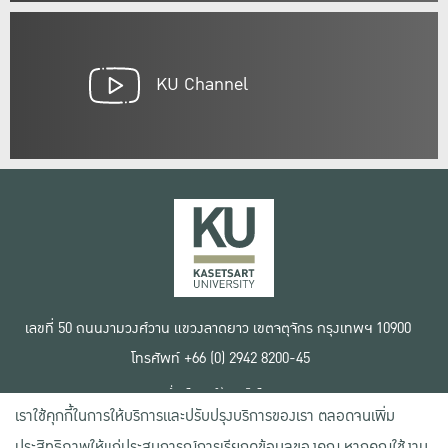
KU Channel
เลขที่ 50 ถนนงามวงศ์วาน แขวงลาดยาว เขตจตุจักร กรุงเทพฯ 10900
โทรศัพท์ +66 (0) 2942 8200-45
เงื่อนไขการใช้งานเว็บไซต์
เราใช้คุกกี้ในการให้บริการและปรับปรุงบริการของเรา ตลอดจนเพิ่ม
ข้อตกลงด้านสิทธิ์ใช้งาน
นโยบายความเป็นส่วนตัว
ประสิทธิภาพให้แก่ประสบการณ์การเรียกดูข้อมูลของคุณ หากคุณใช้งาน