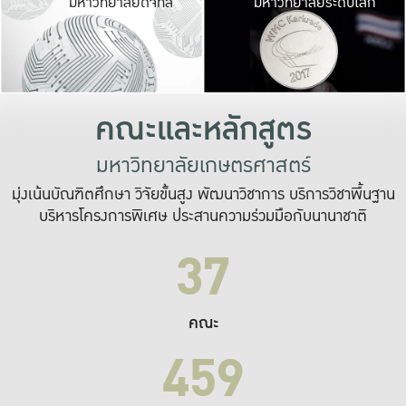
มหาวิทยาลัยดิจิทัล
มหาวิทยาลัยระดับโลก
เปลี่ยนแปลง และ
เพื่อทำงาน
ระบบสารสนเทศที่
คณะและหลักสูตร
มหาวิทยาลัยเกษตรศาสตร์
มุ่งเน้นบัณฑิตศึกษา วิจัยขั้นสูง พัฒนาวิชาการ บริการวิชาพื้นฐาน
บริหารโครงการพิเศษ ประสานความร่วมมือกับนานาชาติ
37
คณะ
459