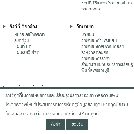
ข้อปฏิบัติในการใช้ e-mail มก.
ถ่ายทอดสด
ลิงก์ที่เกี่ยวข้อง
วิทยาเขต
หมายเลขโทรศัพท์
บางเขน
ลิงก์ด่วน
วิทยาเขตกําแพงแสน
แผนที่ มก.
วิทยาเขตเฉลิมพระเกียรติ
แผนผังเว็บไซต์
จังหวัดสกลนคร
วิทยาเขตศรีราชา
สำนักงานเขตบริหารการเรียนรู้
พื้นที่สุพรรณบุรี
แจ้งเรื่องการร้องเรียนทุจริต
เราใช้คุกกี้ในการให้บริการและปรับปรุงบริการของเรา ตลอดจนเพิ่ม
ช่องทางมหาวิทยาลัย
เกษตรศาสตร์
ประสิทธิภาพให้แก่ประสบการณ์การเรียกดูข้อมูลของคุณ หากคุณใช้งาน
ช่องทางสำนักงาน ป.ป.ช.
ช่องทางสำนักงาน ป.ป.ท.
เว็ปไซต์ของเราต่อ ถือว่าคุณยินยอมให้มีการใช้งานคุกกี้
ตั้งค่า
ยอมรับ