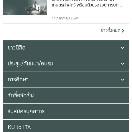
เกษตรศาสตร์ พร้อมด้วยรองอธิการบดีทั้ง
16 ท่าน
14 กรกฎาคม 2569
ข่าวทั้งหมด
ข่าวนิสิต
ประชุม/สัมมนา/อบรม
การศึกษา
จัดซื้อจัดจ้าง
รับสมัครบุคลากร
KU to ITA