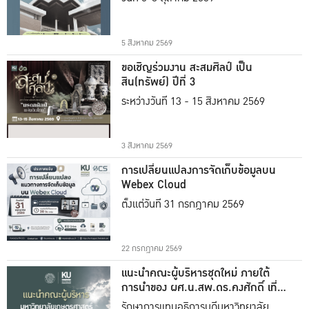
5 สิงหาคม 2569
ขอเชิญร่วมงาน สะสมศิลป์ เป็น
สิน(ทรัพย์) ปีที่ 3
ระหว่างวันที่ 13 - 15 สิงหาคม 2569
3 สิงหาคม 2569
การเปลี่ยนแปลงการจัดเก็บข้อมูลบน
Webex Cloud
ตั้งแต่วันที่ 31 กรกฎาคม 2569
22 กรกฎาคม 2569
แนะนำคณะผู้บริหารชุดใหม่ ภายใต้
การนำของ ผศ.น.สพ.ดร.คงศักดิ์ เที่ยง
ธรรม
รักษาการแทนอธิการบดีมหาวิทยาลัย