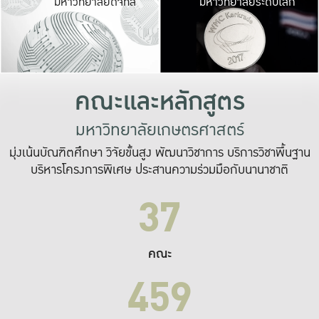
มหาวิทยาลัยดิจิทัล
มหาวิทยาลัยระดับโลก
เปลี่ยนแปลง และ
เพื่อทำงาน
ระบบสารสนเทศที่
คณะและหลักสูตร
มหาวิทยาลัยเกษตรศาสตร์
มุ่งเน้นบัณฑิตศึกษา วิจัยขั้นสูง พัฒนาวิชาการ บริการวิชาพื้นฐาน
บริหารโครงการพิเศษ ประสานความร่วมมือกับนานาชาติ
37
คณะ
459