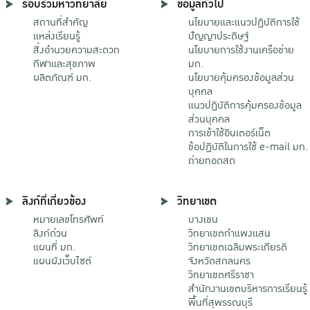
รอบรั้วมหาวิทยาลัย
ข้อมูลทั่วไป
สถานที่สำคัญ
นโยบายและแนวปฏิบัติการใช้
แหล่งเรียนรู้
ปัญญาประดิษฐ์
สิ่งอำนวยความสะดวก
นโยบายการใช้งานเครือข่าย
กีฬาและสุขภาพ
มก.
ผลิตภัณฑ์ มก.
นโยบายคุ้มครองข้อมูลส่วน
บุคคล
แนวปฏิบัติการคุ้มครองข้อมูล
ส่วนบุคคล
การเข้าใช้อินเตอร์เน็ต
ข้อปฏิบัติในการใช้ e-mail มก.
ถ่ายทอดสด
ลิงก์ที่เกี่ยวข้อง
วิทยาเขต
หมายเลขโทรศัพท์
บางเขน
ลิงก์ด่วน
วิทยาเขตกําแพงแสน
แผนที่ มก.
วิทยาเขตเฉลิมพระเกียรติ
แผนผังเว็บไซต์
จังหวัดสกลนคร
วิทยาเขตศรีราชา
สำนักงานเขตบริหารการเรียนรู้
พื้นที่สุพรรณบุรี