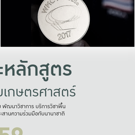
อย่างยั่งยืน
และผลักดันในการใช้ระบบส
ในภาพกว้าง
เพื่อการทำงานแบบ
ญหาจุดเล็กๆ
อข่ายขยายผล
สะดวก รวดเร
และนำไป
บริการด้าน AI อย
หลักสูตร
ัยเกษตรศาสตร์
สูง พัฒนาวิชาการ บริการวิชาพื้น
ะสานความร่วมมือกับนานาชาติ