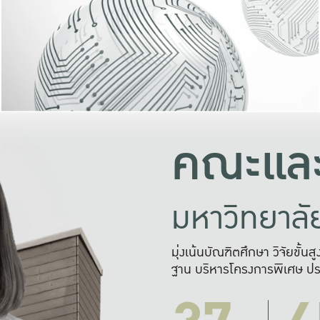
และความสุข
มองปัญหา
แก้ไขจากปั
และสร้างเครื
คณะและ
มหาวิทยาล
มุ่งเน้นบัณฑิตศึกษา วิจัยขั้น
ฐาน บริหารโครงการพิเศษ ปร