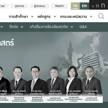
ก
ก
TH
EN
ก
ารย์
บุคลากร
ผู้ปกครอง
ศิษย์เก่า
การเข้าศึกษา
หลักสูตร
คณะและหน่วยงาน
ติดต่อ
แจ้งเรื่องการร้องเรียนทุจริต
Q&A