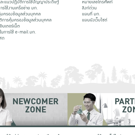
ะแนวปฏิบัติการใช้ปัญญาประดิษฐ์
หมายเลขโทรศัพท์
รใช้งานเครือข่าย มก.
ลิงก์ด่วน
้มครองข้อมูลส่วนบุคคล
แผนที่ มก.
ติการคุ้มครองข้อมูลส่วนบุคคล
แผนผังเว็บไซต์
้อินเตอร์เน็ต
ติในการใช้ e-mail มก.
สด
NEWCOMER
PART
ZONE
ZO
 เขตจตุจักร กรุงเทพฯ 10900
โทรศัพท์ +66 (0) 2942 8200-45