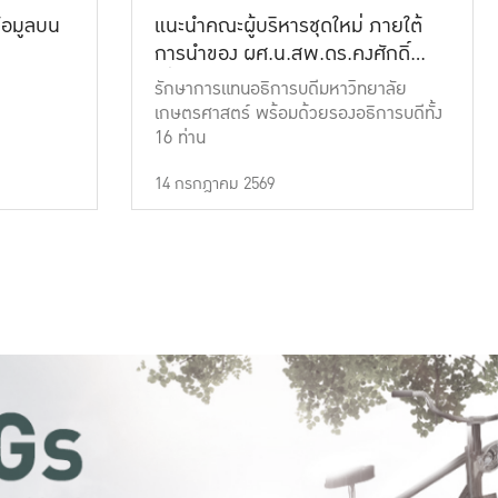
้อมูลบน
แนะนำคณะผู้บริหารชุดใหม่ ภายใต้
การนำของ ผศ.น.สพ.ดร.คงศักดิ์
เที่ยงธรรม
รักษาการแทนอธิการบดีมหาวิทยาลัย
เกษตรศาสตร์ พร้อมด้วยรองอธิการบดีทั้ง
16 ท่าน
14 กรกฎาคม 2569