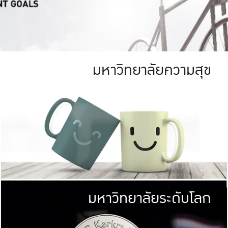
มหาวิทยาลัยความสุข
ย
สีเขียว
มหาวิทยาลัย
ก
สดใส หนาแน่น
ไม่ได้มีเป้าหมา
AN FOREST)
มหาวิทยาลัยชั้นนำทางด้านการว
ICULTURE)
แต่ KU มุ่งเน
าณ 1,400 ไร่
เพื่อสร้างคว
<< คลิก >>
ให้กับประชาชนใ
มหาวิทยาลัยระดับโลก
่อสังคม
มหาวิทยาลั
ามกินดีอยู่ดี
พร้อมที่จ