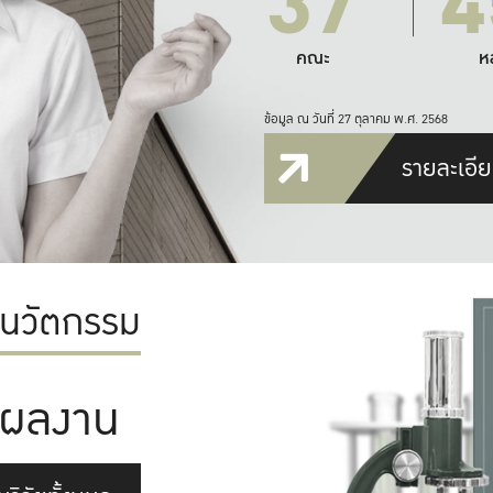
37
4
คณะ
ห
ข้อมูล ณ วันที่ 27 ตุลาคม พ.ศ. 2568
รายละเอีย
ะนวัตกรรม
ผลงาน