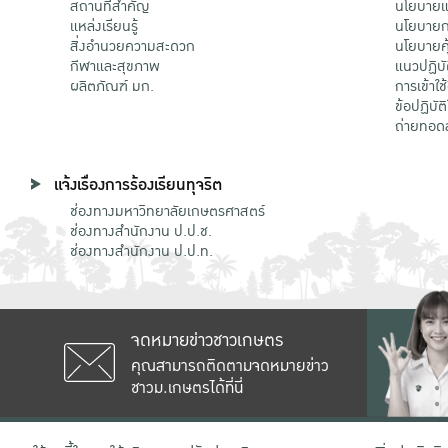
สถานที่สำคัญ
นโยบายแล
แหล่งเรียนรู้
นโยบายกา
สิ่งอำนวยความสะดวก
นโยบายคุ
กีฬาและสุขภาพ
แนวปฏิบั
ผลิตภัณฑ์ มก.
การเข้าใช
ข้อปฏิบั
ถ่ายทอด
แจ้งเรื่องการร้องเรียนทุจริต
ช่องทางมหาวิทยาลัยเกษตรศาสตร์
ช่องทางสำนักงาน ป.ป.ช.
ช่องทางสำนักงาน ป.ป.ท.
จดหมายข่าวชาวเกษตร
คุณสามารถติดตามจดหมายข่าว
ชาวม.เกษตรได้ที่นี่
เลขที่ 50 ถนนงามวงศ์วาน แขวงลาดยาว