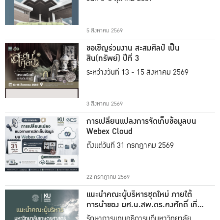
5 สิงหาคม 2569
ขอเชิญร่วมงาน สะสมศิลป์ เป็น
สิน(ทรัพย์) ปีที่ 3
ระหว่างวันที่ 13 - 15 สิงหาคม 2569
3 สิงหาคม 2569
การเปลี่ยนแปลงการจัดเก็บข้อมูลบน
Webex Cloud
ตั้งแต่วันที่ 31 กรกฎาคม 2569
22 กรกฎาคม 2569
แนะนำคณะผู้บริหารชุดใหม่ ภายใต้
การนำของ ผศ.น.สพ.ดร.คงศักดิ์ เที่ยง
ธรรม
รักษาการแทนอธิการบดีมหาวิทยาลัย