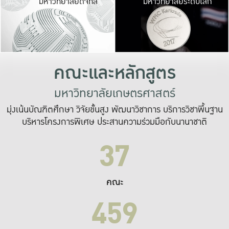
มหาวิทยาลัยดิจิทัล
มหาวิทยาลัยระดับโลก
เปลี่ยนแปลง และ
เพื่อทำงาน
ระบบสารสนเทศที่
คณะและหลักสูตร
มหาวิทยาลัยเกษตรศาสตร์
มุ่งเน้นบัณฑิตศึกษา วิจัยขั้นสูง พัฒนาวิชาการ บริการวิชาพื้นฐาน
บริหารโครงการพิเศษ ประสานความร่วมมือกับนานาชาติ
37
คณะ
459