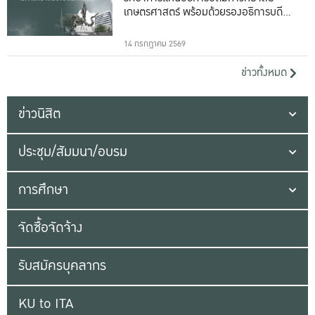
เกษตรศาสตร์ พร้อมด้วยรองอธิการบดีทั้ง
16 ท่าน
14 กรกฎาคม 2569
ข่าวทั้งหมด
ข่าวนิสิต
ประชุม/สัมมนา/อบรม
การศึกษา
จัดซื้อจัดจ้าง
รับสมัครบุคลากร
KU to ITA