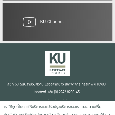
KU Channel
เลขที่ 50 ถนนงามวงศ์วาน แขวงลาดยาว เขตจตุจักร กรุงเทพฯ 10900
โทรศัพท์ +66 (0) 2942 8200-45
เงื่อนไขการใช้งานเว็บไซต์
เราใช้คุกกี้ในการให้บริการและปรับปรุงบริการของเรา ตลอดจนเพิ่ม
ข้อตกลงด้านสิทธิ์ใช้งาน
นโยบายความเป็นส่วนตัว
ประสิทธิภาพให้แก่ประสบการณ์การเรียกดูข้อมูลของคุณ หากคุณใช้งาน