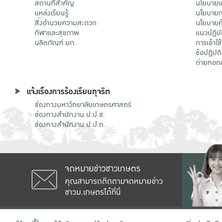
สถานที่สำคัญ
นโยบายแล
แหล่งเรียนรู้
นโยบายกา
สิ่งอำนวยความสะดวก
นโยบายคุ
กีฬาและสุขภาพ
แนวปฏิบั
ผลิตภัณฑ์ มก.
การเข้าใช
ข้อปฏิบั
ถ่ายทอด
แจ้งเรื่องการร้องเรียนทุจริต
ช่องทางมหาวิทยาลัยเกษตรศาสตร์
ช่องทางสำนักงาน ป.ป.ช.
ช่องทางสำนักงาน ป.ป.ท.
จดหมายข่าวชาวเกษตร
คุณสามารถติดตามจดหมายข่าว
ชาวม.เกษตรได้ที่นี่
เลขที่ 50 ถนนงามวงศ์วาน แขวงลาดยาว