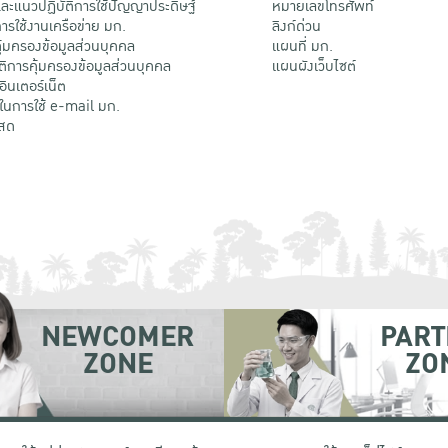
ะแนวปฏิบัติการใช้ปัญญาประดิษฐ์
หมายเลขโทรศัพท์
รใช้งานเครือข่าย มก.
ลิงก์ด่วน
้มครองข้อมูลส่วนบุคคล
แผนที่ มก.
ติการคุ้มครองข้อมูลส่วนบุคคล
แผนผังเว็บไซต์
้อินเตอร์เน็ต
ติในการใช้ e-mail มก.
สด
NEWCOMER
PART
ZONE
ZO
 เขตจตุจักร กรุงเทพฯ 10900
โทรศัพท์ +66 (0) 2942 8200-45