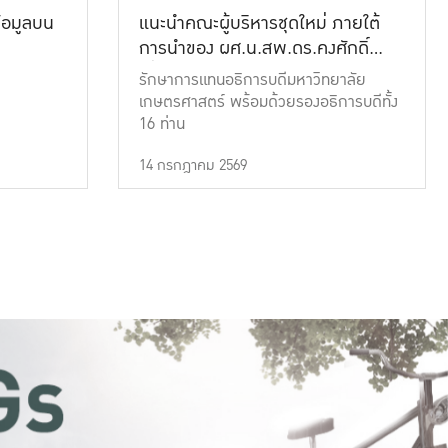
้อมูลบน
แนะนำคณะผู้บริหารชุดใหม่ ภายใต้
การนำของ ผศ.น.สพ.ดร.คงศักดิ์
เที่ยงธรรม
รักษาการแทนอธิการบดีมหาวิทยาลัย
เกษตรศาสตร์ พร้อมด้วยรองอธิการบดีทั้ง
16 ท่าน
14 กรกฎาคม 2569