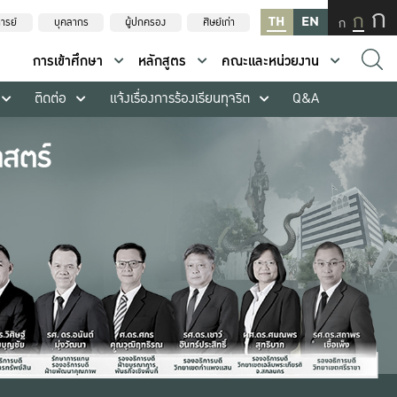
ก
ก
TH
EN
ก
ารย์
บุคลากร
ผู้ปกครอง
ศิษย์เก่า
การเข้าศึกษา
หลักสูตร
คณะและหน่วยงาน
ติดต่อ
แจ้งเรื่องการร้องเรียนทุจริต
Q&A