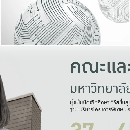
และความสุข
มองปัญหา
แก้ไขจากปั
และสร้างเครื
คณะและ
มหาวิทยาล
มุ่งเน้นบัณฑิตศึกษา วิจัยขั้น
ฐาน บริหารโครงการพิเศษ ปร