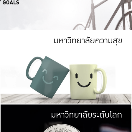
มหาวิทยาลัยความสุข
ย
สีเขียว
มหาวิทยาลัย
ก
สดใส หนาแน่น
ไม่ได้มีเป้าหมา
AN FOREST)
มหาวิทยาลัยชั้นนำทางด้านการว
ICULTURE)
แต่ KU มุ่งเน
าณ 1,400 ไร่
เพื่อสร้างคว
<< คลิก >>
ให้กับประชาชนใ
มหาวิทยาลัยระดับโลก
่อสังคม
มหาวิทยาลั
ามกินดีอยู่ดี
พร้อมที่จ