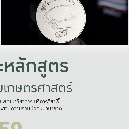
อย่างยั่งยืน
และผลักดันในการใช้ระบบส
ในภาพกว้าง
เพื่อการทำงานแบบ
ญหาจุดเล็กๆ
อข่ายขยายผล
สะดวก รวดเร
และนำไป
บริการด้าน AI อย
หลักสูตร
ัยเกษตรศาสตร์
สูง พัฒนาวิชาการ บริการวิชาพื้น
ะสานความร่วมมือกับนานาชาติ