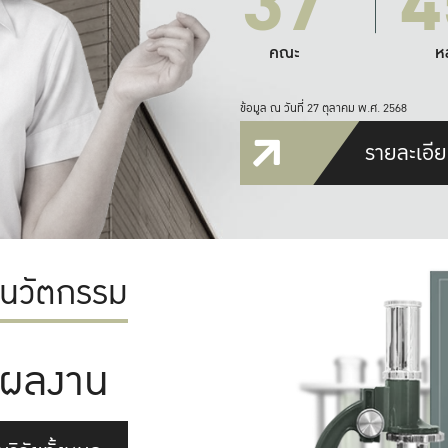
37
4
คณะ
ห
ข้อมูล ณ วันที่ 27 ตุลาคม พ.ศ. 2568
รายละเอีย
ะนวัตกรรม
ผลงาน