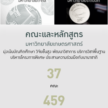
มหาวิทยาลัยดิจิทัล
มหาวิทยาลัยระดับโลก
เปลี่ยนแปลง และ
เพื่อทำงาน
ระบบสารสนเทศที่
คณะและหลักสูตร
มหาวิทยาลัยเกษตรศาสตร์
มุ่งเน้นบัณฑิตศึกษา วิจัยขั้นสูง พัฒนาวิชาการ บริการวิชาพื้นฐาน
บริหารโครงการพิเศษ ประสานความร่วมมือกับนานาชาติ
37
คณะ
459