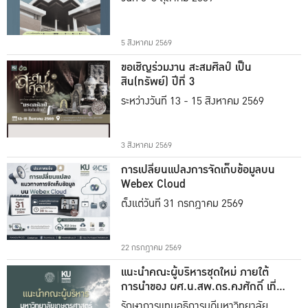
5 สิงหาคม 2569
ขอเชิญร่วมงาน สะสมศิลป์ เป็น
สิน(ทรัพย์) ปีที่ 3
ระหว่างวันที่ 13 - 15 สิงหาคม 2569
3 สิงหาคม 2569
การเปลี่ยนแปลงการจัดเก็บข้อมูลบน
Webex Cloud
ตั้งแต่วันที่ 31 กรกฎาคม 2569
22 กรกฎาคม 2569
แนะนำคณะผู้บริหารชุดใหม่ ภายใต้
การนำของ ผศ.น.สพ.ดร.คงศักดิ์ เที่ยง
ธรรม
รักษาการแทนอธิการบดีมหาวิทยาลัย