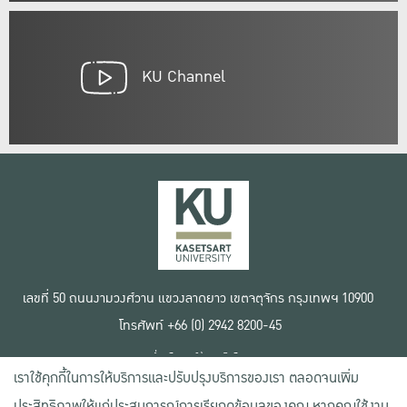
KU Channel
เลขที่ 50 ถนนงามวงศ์วาน แขวงลาดยาว เขตจตุจักร กรุงเทพฯ 10900
โทรศัพท์ +66 (0) 2942 8200-45
เงื่อนไขการใช้งานเว็บไซต์
เราใช้คุกกี้ในการให้บริการและปรับปรุงบริการของเรา ตลอดจนเพิ่ม
ข้อตกลงด้านสิทธิ์ใช้งาน
นโยบายความเป็นส่วนตัว
ประสิทธิภาพให้แก่ประสบการณ์การเรียกดูข้อมูลของคุณ หากคุณใช้งาน