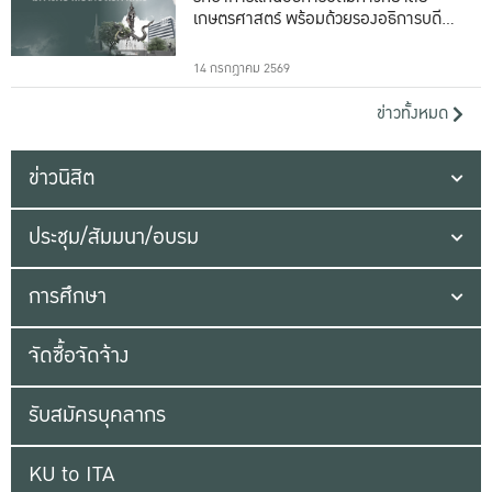
เกษตรศาสตร์ พร้อมด้วยรองอธิการบดีทั้ง
16 ท่าน
14 กรกฎาคม 2569
ข่าวทั้งหมด
ข่าวนิสิต
ประชุม/สัมมนา/อบรม
การศึกษา
จัดซื้อจัดจ้าง
รับสมัครบุคลากร
KU to ITA