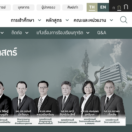
ก
ก
TH
EN
ก
ารย์
บุคลากร
ผู้ปกครอง
ศิษย์เก่า
การเข้าศึกษา
หลักสูตร
คณะและหน่วยงาน
ติดต่อ
แจ้งเรื่องการร้องเรียนทุจริต
Q&A