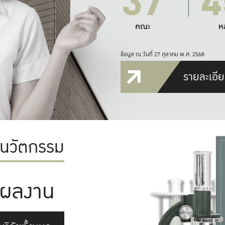
37
4
คณะ
ห
ข้อมูล ณ วันที่ 27 ตุลาคม พ.ศ. 2568
รายละเอีย
ะนวัตกรรม
ผลงาน