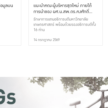
้อมูลบน
แนะนำคณะผู้บริหารชุดใหม่ ภายใต้
การนำของ ผศ.น.สพ.ดร.คงศักดิ์
เที่ยงธรรม
รักษาการแทนอธิการบดีมหาวิทยาลัย
เกษตรศาสตร์ พร้อมด้วยรองอธิการบดีทั้ง
16 ท่าน
14 กรกฎาคม 2569