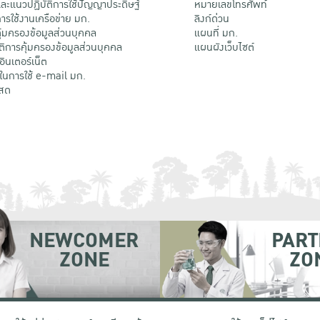
ะแนวปฏิบัติการใช้ปัญญาประดิษฐ์
หมายเลขโทรศัพท์
รใช้งานเครือข่าย มก.
ลิงก์ด่วน
้มครองข้อมูลส่วนบุคคล
แผนที่ มก.
ติการคุ้มครองข้อมูลส่วนบุคคล
แผนผังเว็บไซต์
้อินเตอร์เน็ต
ติในการใช้ e-mail มก.
สด
NEWCOMER
PART
ZONE
ZO
 เขตจตุจักร กรุงเทพฯ 10900
โทรศัพท์ +66 (0) 2942 8200-45