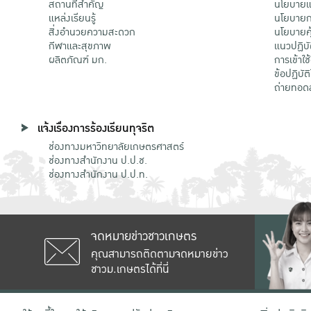
สถานที่สำคัญ
นโยบายแล
แหล่งเรียนรู้
นโยบายกา
สิ่งอำนวยความสะดวก
นโยบายคุ
กีฬาและสุขภาพ
แนวปฏิบั
ผลิตภัณฑ์ มก.
การเข้าใช
ข้อปฏิบั
ถ่ายทอด
แจ้งเรื่องการร้องเรียนทุจริต
ช่องทางมหาวิทยาลัยเกษตรศาสตร์
ช่องทางสำนักงาน ป.ป.ช.
ช่องทางสำนักงาน ป.ป.ท.
จดหมายข่าวชาวเกษตร
คุณสามารถติดตามจดหมายข่าว
ชาวม.เกษตรได้ที่นี่
เลขที่ 50 ถนนงามวงศ์วาน แขวงลาดยาว