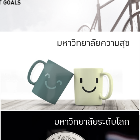
มหาวิทยาลัยความสุข
ย
สีเขียว
มหาวิทยาลัย
ก
สดใส หนาแน่น
ไม่ได้มีเป้าหมา
AN FOREST)
มหาวิทยาลัยชั้นนำทางด้านการว
ICULTURE)
แต่ KU มุ่งเน
าณ 1,400 ไร่
เพื่อสร้างคว
<< คลิก >>
ให้กับประชาชนใ
มหาวิทยาลัยระดับโลก
่อสังคม
มหาวิทยาลั
ามกินดีอยู่ดี
พร้อมที่จ