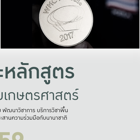
อย่างยั่งยืน
และผลักดันในการใช้ระบบส
ในภาพกว้าง
เพื่อการทำงานแบบ
ญหาจุดเล็กๆ
อข่ายขยายผล
สะดวก รวดเร
และนำไป
บริการด้าน AI อย
หลักสูตร
ัยเกษตรศาสตร์
สูง พัฒนาวิชาการ บริการวิชาพื้น
ะสานความร่วมมือกับนานาชาติ