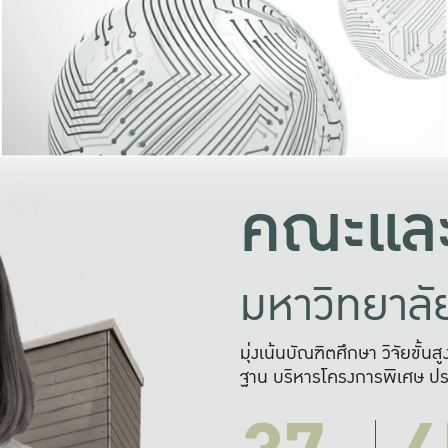
และความสุข
มองปัญหา
แก้ไขจากปั
และสร้างเครื
คณะและ
มหาวิทยาล
มุ่งเน้นบัณฑิตศึกษา วิจัยขั้น
ฐาน บริหารโครงการพิเศษ ปร