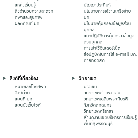
แหล่งเรียนรู้
ปัญญาประดิษฐ์
สิ่งอำนวยความสะดวก
นโยบายการใช้งานเครือข่าย
กีฬาและสุขภาพ
มก.
ผลิตภัณฑ์ มก.
นโยบายคุ้มครองข้อมูลส่วน
บุคคล
แนวปฏิบัติการคุ้มครองข้อมูล
ส่วนบุคคล
การเข้าใช้อินเตอร์เน็ต
ข้อปฏิบัติในการใช้ e-mail มก.
ถ่ายทอดสด
ลิงก์ที่เกี่ยวข้อง
วิทยาเขต
หมายเลขโทรศัพท์
บางเขน
ลิงก์ด่วน
วิทยาเขตกําแพงแสน
แผนที่ มก.
วิทยาเขตเฉลิมพระเกียรติ
แผนผังเว็บไซต์
จังหวัดสกลนคร
วิทยาเขตศรีราชา
สำนักงานเขตบริหารการเรียนรู้
พื้นที่สุพรรณบุรี