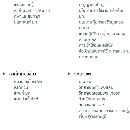
แหล่งเรียนรู้
ปัญญาประดิษฐ์
สิ่งอำนวยความสะดวก
นโยบายการใช้งานเครือข่าย
กีฬาและสุขภาพ
มก.
ผลิตภัณฑ์ มก.
นโยบายคุ้มครองข้อมูลส่วน
บุคคล
แนวปฏิบัติการคุ้มครองข้อมูล
ส่วนบุคคล
การเข้าใช้อินเตอร์เน็ต
ข้อปฏิบัติในการใช้ e-mail มก.
ถ่ายทอดสด
ลิงก์ที่เกี่ยวข้อง
วิทยาเขต
หมายเลขโทรศัพท์
บางเขน
ลิงก์ด่วน
วิทยาเขตกําแพงแสน
แผนที่ มก.
วิทยาเขตเฉลิมพระเกียรติ
แผนผังเว็บไซต์
จังหวัดสกลนคร
วิทยาเขตศรีราชา
สำนักงานเขตบริหารการเรียนรู้
พื้นที่สุพรรณบุรี