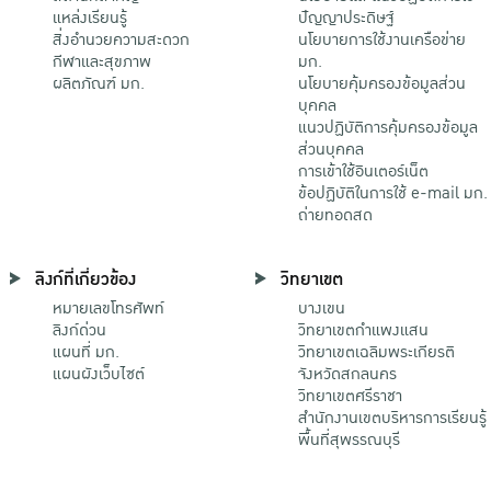
แหล่งเรียนรู้
ปัญญาประดิษฐ์
สิ่งอำนวยความสะดวก
นโยบายการใช้งานเครือข่าย
กีฬาและสุขภาพ
มก.
ผลิตภัณฑ์ มก.
นโยบายคุ้มครองข้อมูลส่วน
บุคคล
แนวปฏิบัติการคุ้มครองข้อมูล
ส่วนบุคคล
การเข้าใช้อินเตอร์เน็ต
ข้อปฏิบัติในการใช้ e-mail มก.
ถ่ายทอดสด
ลิงก์ที่เกี่ยวข้อง
วิทยาเขต
หมายเลขโทรศัพท์
บางเขน
ลิงก์ด่วน
วิทยาเขตกําแพงแสน
แผนที่ มก.
วิทยาเขตเฉลิมพระเกียรติ
แผนผังเว็บไซต์
จังหวัดสกลนคร
วิทยาเขตศรีราชา
สำนักงานเขตบริหารการเรียนรู้
พื้นที่สุพรรณบุรี