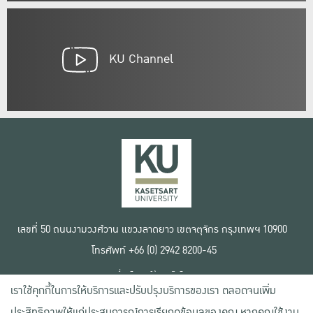
KU Channel
เลขที่ 50 ถนนงามวงศ์วาน แขวงลาดยาว เขตจตุจักร กรุงเทพฯ 10900
โทรศัพท์ +66 (0) 2942 8200-45
เงื่อนไขการใช้งานเว็บไซต์
เราใช้คุกกี้ในการให้บริการและปรับปรุงบริการของเรา ตลอดจนเพิ่ม
ข้อตกลงด้านสิทธิ์ใช้งาน
นโยบายความเป็นส่วนตัว
ประสิทธิภาพให้แก่ประสบการณ์การเรียกดูข้อมูลของคุณ หากคุณใช้งาน