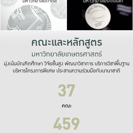
มหาวิทยาลัยดิจิทัล
มหาวิทยาลัยระดับโลก
เปลี่ยนแปลง และ
เพื่อทำงาน
ระบบสารสนเทศที่
คณะและหลักสูตร
มหาวิทยาลัยเกษตรศาสตร์
มุ่งเน้นบัณฑิตศึกษา วิจัยขั้นสูง พัฒนาวิชาการ บริการวิชาพื้นฐาน
บริหารโครงการพิเศษ ประสานความร่วมมือกับนานาชาติ
37
คณะ
459