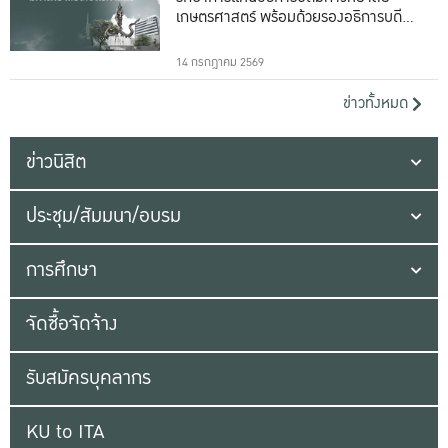
เกษตรศาสตร์ พร้อมด้วยรองอธิการบดีทั้ง
16 ท่าน
14 กรกฎาคม 2569
ข่าวทั้งหมด
ข่าวนิสิต
ประชุม/สัมมนา/อบรม
การศึกษา
จัดซื้อจัดจ้าง
รับสมัครบุคลากร
KU to ITA