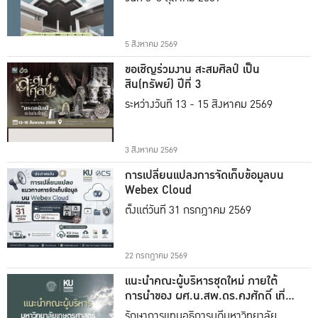
5 สิงหาคม 2569
ขอเชิญร่วมงาน สะสมศิลป์ เป็น
สิน(ทรัพย์) ปีที่ 3
ระหว่างวันที่ 13 - 15 สิงหาคม 2569
3 สิงหาคม 2569
การเปลี่ยนแปลงการจัดเก็บข้อมูลบน
Webex Cloud
ตั้งแต่วันที่ 31 กรกฎาคม 2569
22 กรกฎาคม 2569
แนะนำคณะผู้บริหารชุดใหม่ ภายใต้
การนำของ ผศ.น.สพ.ดร.คงศักดิ์ เที่ยง
ธรรม
รักษาการแทนอธิการบดีมหาวิทยาลัย