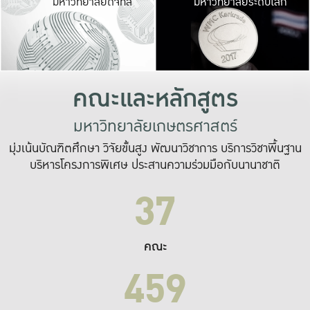
มหาวิทยาลัยดิจิทัล
มหาวิทยาลัยระดับโลก
เปลี่ยนแปลง และ
เพื่อทำงาน
ระบบสารสนเทศที่
คณะและหลักสูตร
มหาวิทยาลัยเกษตรศาสตร์
มุ่งเน้นบัณฑิตศึกษา วิจัยขั้นสูง พัฒนาวิชาการ บริการวิชาพื้นฐาน
บริหารโครงการพิเศษ ประสานความร่วมมือกับนานาชาติ
37
คณะ
459