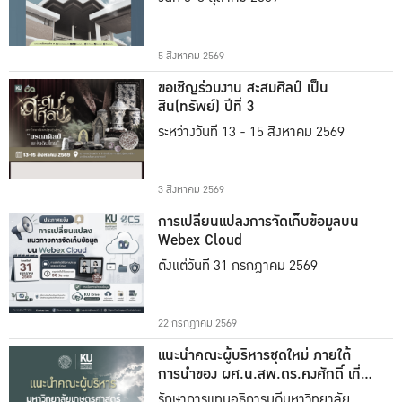
5 สิงหาคม 2569
ขอเชิญร่วมงาน สะสมศิลป์ เป็น
สิน(ทรัพย์) ปีที่ 3
ระหว่างวันที่ 13 - 15 สิงหาคม 2569
3 สิงหาคม 2569
การเปลี่ยนแปลงการจัดเก็บข้อมูลบน
Webex Cloud
ตั้งแต่วันที่ 31 กรกฎาคม 2569
22 กรกฎาคม 2569
แนะนำคณะผู้บริหารชุดใหม่ ภายใต้
การนำของ ผศ.น.สพ.ดร.คงศักดิ์ เที่ยง
ธรรม
รักษาการแทนอธิการบดีมหาวิทยาลัย