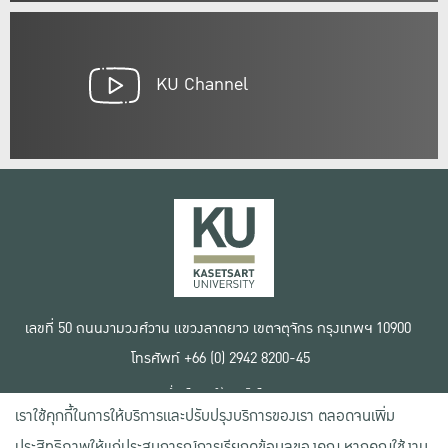
KU Channel
เลขที่ 50 ถนนงามวงศ์วาน แขวงลาดยาว เขตจตุจักร กรุงเทพฯ 10900
โทรศัพท์ +66 (0) 2942 8200-45
เงื่อนไขการใช้งานเว็บไซต์
เราใช้คุกกี้ในการให้บริการและปรับปรุงบริการของเรา ตลอดจนเพิ่ม
ข้อตกลงด้านสิทธิ์ใช้งาน
นโยบายความเป็นส่วนตัว
ประสิทธิภาพให้แก่ประสบการณ์การเรียกดูข้อมูลของคุณ หากคุณใช้งาน