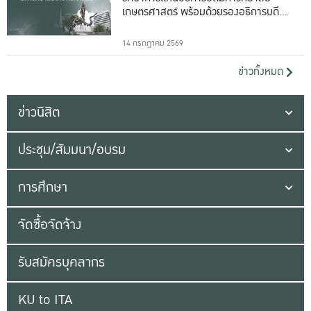
เกษตรศาสตร์ พร้อมด้วยรองอธิการบดีทั้ง
16 ท่าน
14 กรกฎาคม 2569
ข่าวทั้งหมด
ข่าวนิสิต
ประชุม/สัมมนา/อบรม
การศึกษา
จัดซื้อจัดจ้าง
รับสมัครบุคลากร
KU to ITA