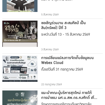
5 สิงหาคม 2569
ขอเชิญร่วมงาน สะสมศิลป์ เป็น
สิน(ทรัพย์) ปีที่ 3
ระหว่างวันที่ 13 - 15 สิงหาคม 2569
3 สิงหาคม 2569
การเปลี่ยนแปลงการจัดเก็บข้อมูลบน
Webex Cloud
ตั้งแต่วันที่ 31 กรกฎาคม 2569
22 กรกฎาคม 2569
แนะนำคณะผู้บริหารชุดใหม่ ภายใต้
การนำของ ผศ.น.สพ.ดร.คงศักดิ์ เที่ยง
ธรรม
รักษาการแทนอธิการบดีมหาวิทยาลัย