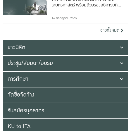
เกษตรศาสตร์ พร้อมด้วยรองอธิการบดีทั้ง
16 ท่าน
14 กรกฎาคม 2569
ข่าวทั้งหมด
ข่าวนิสิต
ประชุม/สัมมนา/อบรม
การศึกษา
จัดซื้อจัดจ้าง
รับสมัครบุคลากร
KU to ITA