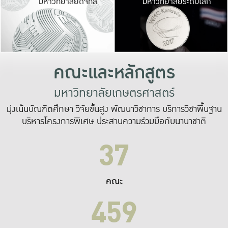
มหาวิทยาลัยดิจิทัล
มหาวิทยาลัยระดับโลก
เปลี่ยนแปลง และ
เพื่อทำงาน
ระบบสารสนเทศที่
คณะและหลักสูตร
มหาวิทยาลัยเกษตรศาสตร์
มุ่งเน้นบัณฑิตศึกษา วิจัยขั้นสูง พัฒนาวิชาการ บริการวิชาพื้นฐาน
บริหารโครงการพิเศษ ประสานความร่วมมือกับนานาชาติ
37
คณะ
459