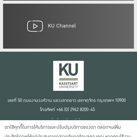
KU Channel
เลขที่ 50 ถนนงามวงศ์วาน แขวงลาดยาว เขตจตุจักร กรุงเทพฯ 10900
โทรศัพท์ +66 (0) 2942 8200-45
เงื่อนไขการใช้งานเว็บไซต์
เราใช้คุกกี้ในการให้บริการและปรับปรุงบริการของเรา ตลอดจนเพิ่ม
ข้อตกลงด้านสิทธิ์ใช้งาน
นโยบายความเป็นส่วนตัว
ประสิทธิภาพให้แก่ประสบการณ์การเรียกดูข้อมูลของคุณ หากคุณใช้งาน