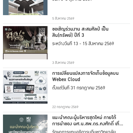
5 สิงหาคม 2569
ขอเชิญร่วมงาน สะสมศิลป์ เป็น
สิน(ทรัพย์) ปีที่ 3
ระหว่างวันที่ 13 - 15 สิงหาคม 2569
3 สิงหาคม 2569
การเปลี่ยนแปลงการจัดเก็บข้อมูลบน
Webex Cloud
ตั้งแต่วันที่ 31 กรกฎาคม 2569
22 กรกฎาคม 2569
แนะนำคณะผู้บริหารชุดใหม่ ภายใต้
การนำของ ผศ.น.สพ.ดร.คงศักดิ์ เที่ยง
ธรรม
รักษาการแทนอธิการบดีมหาวิทยาลัย