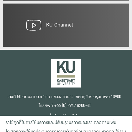
KU Channel
เลขที่ 50 ถนนงามวงศ์วาน แขวงลาดยาว เขตจตุจักร กรุงเทพฯ 10900
โทรศัพท์ +66 (0) 2942 8200-45
เงื่อนไขการใช้งานเว็บไซต์
เราใช้คุกกี้ในการให้บริการและปรับปรุงบริการของเรา ตลอดจนเพิ่ม
ข้อตกลงด้านสิทธิ์ใช้งาน
นโยบายความเป็นส่วนตัว
ประสิทธิภาพให้แก่ประสบการณ์การเรียกดูข้อมูลของคุณ หากคุณใช้งาน