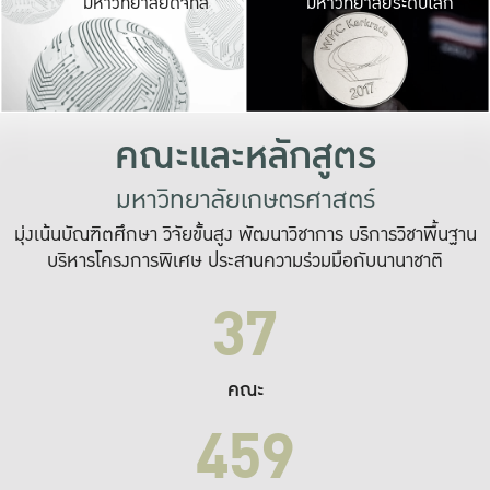
มหาวิทยาลัยดิจิทัล
มหาวิทยาลัยระดับโลก
เปลี่ยนแปลง และ
เพื่อทำงาน
ระบบสารสนเทศที่
คณะและหลักสูตร
มหาวิทยาลัยเกษตรศาสตร์
มุ่งเน้นบัณฑิตศึกษา วิจัยขั้นสูง พัฒนาวิชาการ บริการวิชาพื้นฐาน
บริหารโครงการพิเศษ ประสานความร่วมมือกับนานาชาติ
37
คณะ
459