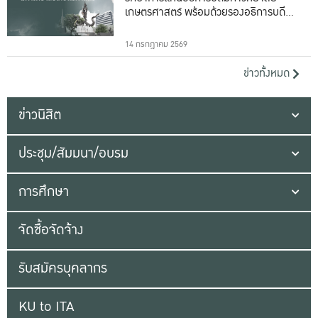
เกษตรศาสตร์ พร้อมด้วยรองอธิการบดีทั้ง
16 ท่าน
14 กรกฎาคม 2569
ข่าวทั้งหมด
ข่าวนิสิต
ประชุม/สัมมนา/อบรม
การศึกษา
จัดซื้อจัดจ้าง
รับสมัครบุคลากร
KU to ITA