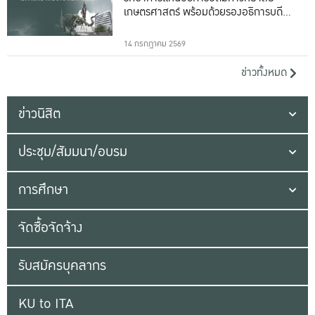
เกษตรศาสตร์ พร้อมด้วยรองอธิการบดีทั้ง
16 ท่าน
14 กรกฎาคม 2569
ข่าวทั้งหมด
ข่าวนิสิต
ประชุม/สัมมนา/อบรม
การศึกษา
จัดซื้อจัดจ้าง
รับสมัครบุคลากร
KU to ITA