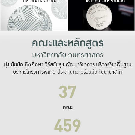
มหาวิทยาลัยดิจิทัล
มหาวิทยาลัยระดับโลก
เปลี่ยนแปลง และ
เพื่อทำงาน
ระบบสารสนเทศที่
คณะและหลักสูตร
มหาวิทยาลัยเกษตรศาสตร์
มุ่งเน้นบัณฑิตศึกษา วิจัยขั้นสูง พัฒนาวิชาการ บริการวิชาพื้นฐาน
บริหารโครงการพิเศษ ประสานความร่วมมือกับนานาชาติ
37
คณะ
459