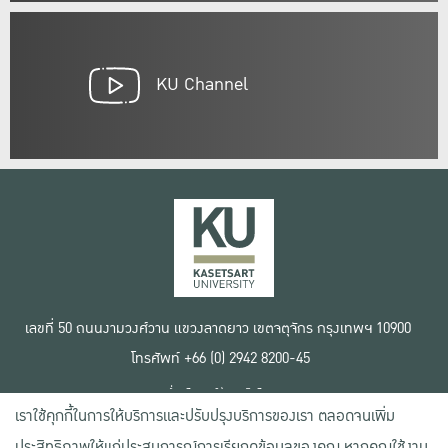
KU Channel
เลขที่ 50 ถนนงามวงศ์วาน แขวงลาดยาว เขตจตุจักร กรุงเทพฯ 10900
โทรศัพท์ +66 (0) 2942 8200-45
เงื่อนไขการใช้งานเว็บไซต์
เราใช้คุกกี้ในการให้บริการและปรับปรุงบริการของเรา ตลอดจนเพิ่ม
ข้อตกลงด้านสิทธิ์ใช้งาน
นโยบายความเป็นส่วนตัว
ประสิทธิภาพให้แก่ประสบการณ์การเรียกดูข้อมูลของคุณ หากคุณใช้งาน