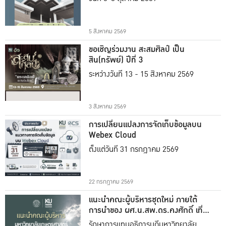
5 สิงหาคม 2569
ขอเชิญร่วมงาน สะสมศิลป์ เป็น
สิน(ทรัพย์) ปีที่ 3
ระหว่างวันที่ 13 - 15 สิงหาคม 2569
3 สิงหาคม 2569
การเปลี่ยนแปลงการจัดเก็บข้อมูลบน
Webex Cloud
ตั้งแต่วันที่ 31 กรกฎาคม 2569
22 กรกฎาคม 2569
แนะนำคณะผู้บริหารชุดใหม่ ภายใต้
การนำของ ผศ.น.สพ.ดร.คงศักดิ์ เที่ยง
ธรรม
รักษาการแทนอธิการบดีมหาวิทยาลัย