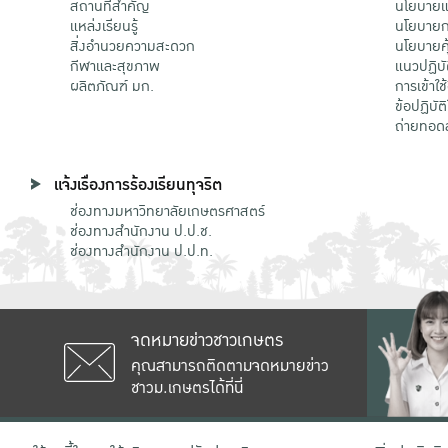
สถานที่สำคัญ
นโยบายแล
แหล่งเรียนรู้
นโยบายกา
สิ่งอำนวยความสะดวก
นโยบายคุ
กีฬาและสุขภาพ
แนวปฏิบั
ผลิตภัณฑ์ มก.
การเข้าใช
ข้อปฏิบั
ถ่ายทอด
แจ้งเรื่องการร้องเรียนทุจริต
ช่องทางมหาวิทยาลัยเกษตรศาสตร์
ช่องทางสำนักงาน ป.ป.ช.
ช่องทางสำนักงาน ป.ป.ท.
จดหมายข่าวชาวเกษตร
คุณสามารถติดตามจดหมายข่าว
ชาวม.เกษตรได้ที่นี่
เลขที่ 50 ถนนงามวงศ์วาน แขวงลาดยาว