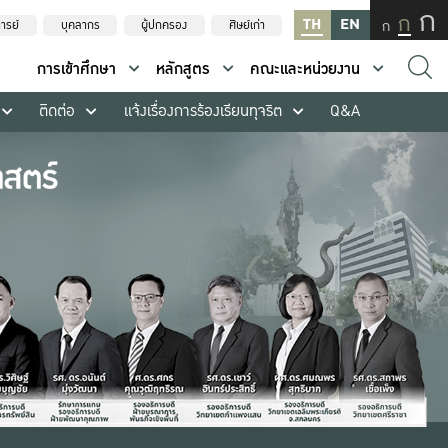
ก
ก
TH
EN
ก
ารย์
บุคลากร
ผู้ปกครอง
ศิษย์เก่า
การเข้าศึกษา
หลักสูตร
คณะและหน่วยงาน
ติดต่อ
แจ้งเรื่องการร้องเรียนทุจริต
Q&A