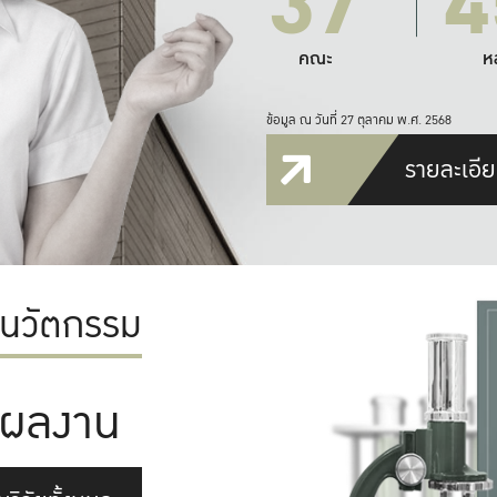
37
4
คณะ
ห
ข้อมูล ณ วันที่ 27 ตุลาคม พ.ศ. 2568
รายละเอีย
ะนวัตกรรม
ผลงาน