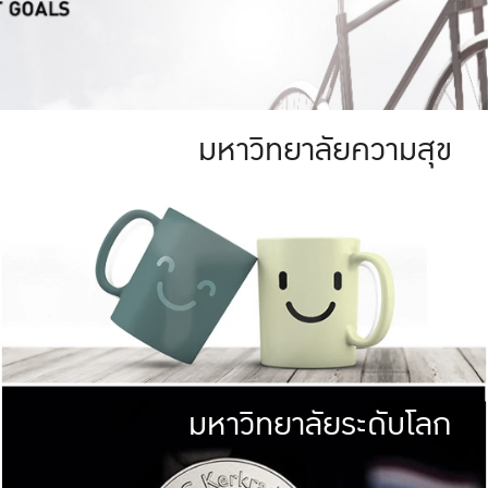
มหาวิทยาลัยความสุข
ย
สีเขียว
มหาวิทยาลัย
ก
สดใส หนาแน่น
ไม่ได้มีเป้าหมา
AN FOREST)
มหาวิทยาลัยชั้นนำทางด้านการว
ICULTURE)
แต่ KU มุ่งเน
าณ 1,400 ไร่
เพื่อสร้างคว
<< คลิก >>
ให้กับประชาชนใ
มหาวิทยาลัยระดับโลก
่อสังคม
มหาวิทยาลั
ามกินดีอยู่ดี
พร้อมที่จ