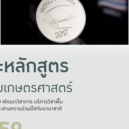
อย่างยั่งยืน
และผลักดันในการใช้ระบบส
ในภาพกว้าง
เพื่อการทำงานแบบ
ญหาจุดเล็กๆ
อข่ายขยายผล
สะดวก รวดเร
และนำไป
บริการด้าน AI อย
หลักสูตร
ัยเกษตรศาสตร์
สูง พัฒนาวิชาการ บริการวิชาพื้น
ะสานความร่วมมือกับนานาชาติ