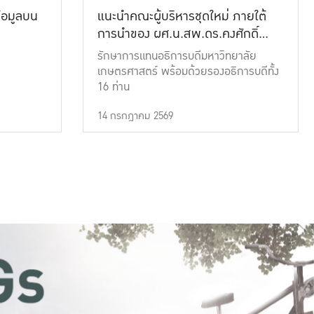
้อมูลบน
แนะนำคณะผู้บริหารชุดใหม่ ภายใต้
การนำของ ผศ.น.สพ.ดร.คงศักดิ์
เที่ยงธรรม
รักษาการแทนอธิการบดีมหาวิทยาลัย
เกษตรศาสตร์ พร้อมด้วยรองอธิการบดีทั้ง
16 ท่าน
14 กรกฎาคม 2569