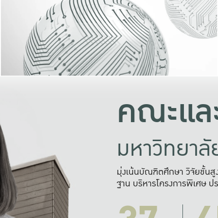
และความสุข
มองปัญหา
แก้ไขจากปั
และสร้างเครื
คณะและ
มหาวิทยาล
มุ่งเน้นบัณฑิตศึกษา วิจัยขั้น
ฐาน บริหารโครงการพิเศษ ปร