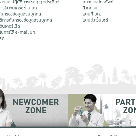
ะแนวปฏิบัติการใช้ปัญญาประดิษฐ์
หมายเลขโทรศัพท์
รใช้งานเครือข่าย มก.
ลิงก์ด่วน
้มครองข้อมูลส่วนบุคคล
แผนที่ มก.
ติการคุ้มครองข้อมูลส่วนบุคคล
แผนผังเว็บไซต์
้อินเตอร์เน็ต
ติในการใช้ e-mail มก.
สด
NEWCOMER
PART
ZONE
ZO
 เขตจตุจักร กรุงเทพฯ 10900
โทรศัพท์ +66 (0) 2942 8200-45